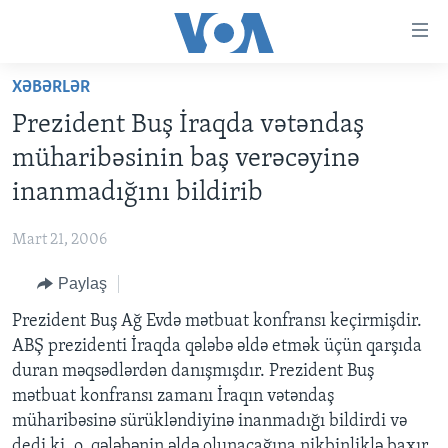
Accessibility
links
Skip
XƏBƏRLƏR
to
ANA SƏHİFƏ
Prezident Buş İraqda vətəndaş
main
PROQRAMLAR
content
müharibəsinin baş verəcəyinə
AZƏRBAYCAN
Skip
AMERIKA İCMALI
inanmadığını bildirib
to
DÜNYA
DÜNYAYA BAXIŞ
main
Mart 21, 2006
ABŞ
FAKTLAR NƏ DEYIR?
UKRAYNA BÖHRANI
Navigation
Skip
Paylaş
İRAN AZƏRBAYCANI
İSRAIL-HƏMAS MÜNAQIŞƏSI
ABŞ SEÇKILƏRI 2024
to
Prezident Buş Ağ Evdə mətbuat konfransı keçirmişdir.
VIDEOLAR
Search
ABŞ prezidenti İraqda qələbə əldə etmək üçün qarşıda
MEDIA AZADLIĞI
duran məqsədlərdən danışmışdır. Prezident Buş
BAŞ MƏQALƏ
mətbuat konfransı zamanı İraqın vətəndaş
müharibəsinə sürükləndiyinə inanmadığı bildirdi və
dedi ki, o, qələbənin əldə olunacağına nikbinliklə baxır.
LEARNING ENGLISH