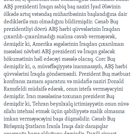
ABŞ prezidenti İraqın sabiq baş naziri İyad Ələvinin
ölkədə artıq vətəndaş müharibəsinin başlandığına dair
BIZI IZLƏYIN
dediklərilə razı olmadığını bildirmişdir. Cənab Buş
prezidentliyi dövrü ABŞ hərbi qüvvələrinin İraqdan
çıxarılıb-çıxarılmadığı sualına cavab verməyərək,
Dillər
demişdir ki, Amerika əsgələrinin İraqdan çıxarılması
məsələsi növbəti ABŞ prezidenti və İraqın gələcək
hökumətinin həll edəcəyi məsələ olacaq. Corc Buş
demişdir ki, o, müvəffəqiyyətə inanmasaydı, ABŞ hərbi
qüvvələrini İraqda göndərməzdi. Prezident Buş mətbuat
konfransı zamanı aparatını və müdafiə naziri Donald
Ramsfeldi müdaifə edərək, onun istefa verməyəcyini
demişdir. İran məsələsinə toxunan prezident Buş
demişdir ki, Tehran beynlxalq ictimiayyətin onun nüvə
silahı istehsal etmək üçün qabiliyyətə malik olmasına
imkan verməyəcəyini başa düşməlidir. Cənab Buş
Birləşmiş Ştatların İranla İraqa dair danışıqlar