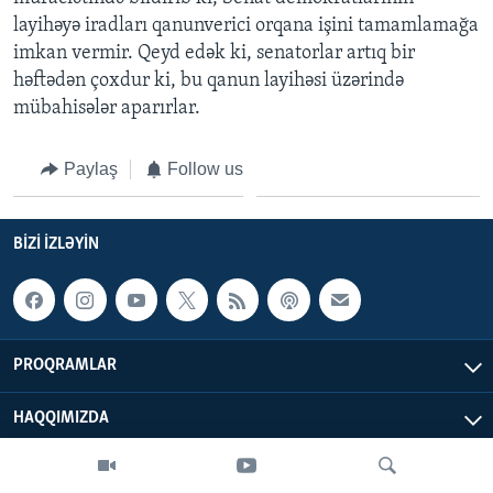
layihəyə iradları qanunverici orqana işini tamamlamağa
imkan vermir. Qeyd edək ki, senatorlar artıq bir
BIZI IZLƏYIN
həftədən çoxdur ki, bu qanun layihəsi üzərində
mübahisələr aparırlar.
Dillər
Paylaş
Follow us
BIZI IZLƏYIN
PROQRAMLAR
HAQQIMIZDA