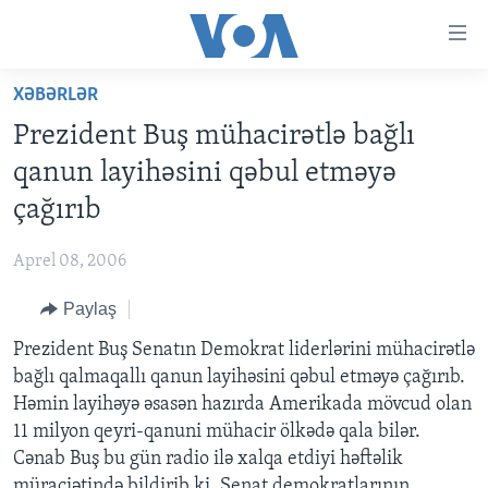
Accessibility
links
Skip
XƏBƏRLƏR
to
ANA SƏHİFƏ
Prezident Buş mühacirətlə bağlı
main
PROQRAMLAR
content
qanun layihəsini qəbul etməyə
AZƏRBAYCAN
Skip
AMERIKA İCMALI
çağırıb
to
DÜNYA
DÜNYAYA BAXIŞ
main
Aprel 08, 2006
ABŞ
FAKTLAR NƏ DEYIR?
UKRAYNA BÖHRANI
Navigation
Skip
Paylaş
İRAN AZƏRBAYCANI
İSRAIL-HƏMAS MÜNAQIŞƏSI
ABŞ SEÇKILƏRI 2024
to
Prezident Buş Senatın Demokrat liderlərini mühacirətlə
VIDEOLAR
Search
bağlı qalmaqallı qanun layihəsini qəbul etməyə çağırıb.
MEDIA AZADLIĞI
Həmin layihəyə əsasən hazırda Amerikada mövcud olan
BAŞ MƏQALƏ
11 milyon qeyri-qanuni mühacir ölkədə qala bilər.
Cənab Buş bu gün radio ilə xalqa etdiyi həftəlik
müraciətində bildirib ki, Senat demokratlarının
LEARNING ENGLISH