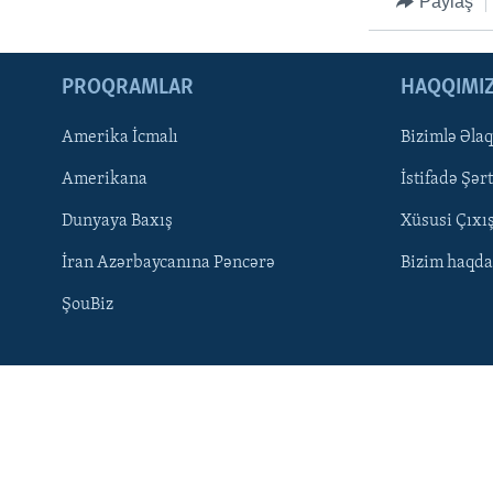
Paylaş
PROQRAMLAR
HAQQIMI
Amerika İcmalı
Bizimlə Əla
Amerikana
İstifadə Şərt
Dunyaya Baxış
Xüsusi Çıxı
İran Azərbaycanına Pəncərə
Bizim haqda
ŞouBiz
LEARNING ENGLISH
BIZI IZLƏYIN