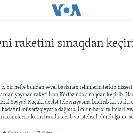
eni raketini sınaqdan keçir
i, o, bir həftə bundan əvvəl başlanan təlimlərin tərkib hissəs
dardan yayınan raketi İran Körfəzində sınaqdan keçirib. H
ral Səyyad Kuçaki dövlət televiziyasına bildirib ki, sualtı 
 hədəfini müvəffəqiyyətlə dağıdıb. İranın hərbi təlimləri A
n rəsmiləri raketin İranda tərtib və istehsal olundulğunu sö