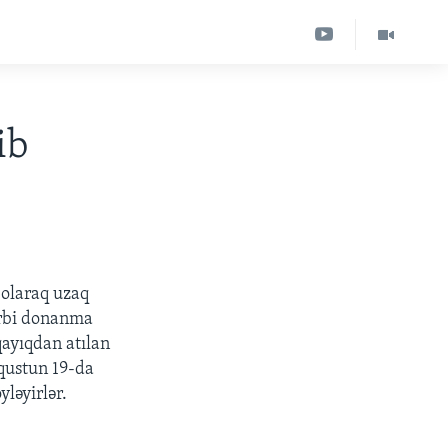
ib
i olaraq uzaq
ərbi donanma
qayıqdan atılan
vqustun 19-da
yləyirlər.