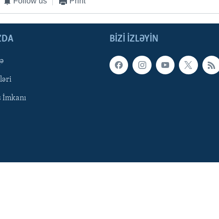
Follow us
Print
ZDA
BIZI IZLƏYIN
qə
ləri
ş İmkanı