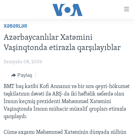
Accessibility
links
Skip
XƏBƏRLƏR
to
ANA SƏHİFƏ
Azərbaycanlılar Xatəmini
main
PROQRAMLAR
content
Vaşinqtonda etirazla qarşılayıblar
AZƏRBAYCAN
Skip
AMERIKA İCMALI
to
Sentyabr 08, 2006
DÜNYA
DÜNYAYA BAXIŞ
main
Paylaş
ABŞ
FAKTLAR NƏ DEYIR?
UKRAYNA BÖHRANI
Navigation
Skip
İRAN AZƏRBAYCANI
BMT baş katibi Kofi Annanın və bir sıra qeyri-hökumət
İSRAIL-HƏMAS MÜNAQIŞƏSI
ABŞ SEÇKILƏRI 2024
to
təşkilatının dəvəti ilə ABŞ-da iki həftəlik səfərdə olan
VIDEOLAR
Search
İranın keçmiş prezidenti Məhəmməd Xatəmini
MEDIA AZADLIĞI
Vaşinqtonda İranın mühacir müxalif qrupları etirazla
qarşılayıb.
BAŞ MƏQALƏ
Cümə axşamı Məhəmməd Xatəminin dünyada sülhün
LEARNING ENGLISH