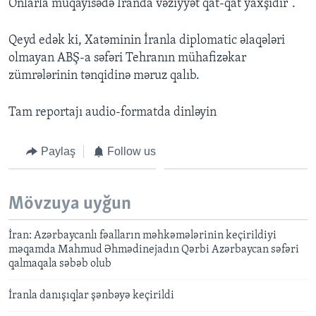
Onlarla müqayisədə İranda vəziyyət qat-qat yaxşıdır”.
Qeyd edək ki, Xatəminin İranla diplomatic əlaqələri
olmayan ABŞ-a səfəri Tehranın mühafizəkar
zümrələrinin tənqidinə məruz qalıb.
Tam reportajı audio-formatda dinləyin
Paylaş
Follow us
Mövzuya uyğun
İran: Azərbaycanlı fəalların məhkəmələrinin keçirildiyi
məqamda Mahmud Əhmədinejadın Qərbi Azərbaycan səfəri
qalmaqala səbəb olub
İranla danışıqlar şənbəyə keçirildi