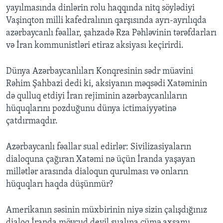
yayılmasında dinlərin rolu haqqında nitq söylədiyi
Vaşinqton milli kafedralının qarşısında ayrı-ayrılıqda
BIZI IZLƏYIN
azərbaycanlı fəallar, şahzadə Rza Pəhləvinin tərəfdarları
və İran kommunistləri etiraz aksiyası keçirirdi.
Dünya Azərbaycanlıları Konqresinin sədr müavini
Dillər
Rəhim Şahbazi dedi ki, aksiyanın məqsədi Xatəminin
də qulluq etdiyi İran rejiminin azərbaycanlıların
hüquqlarını pozduğunu dünya ictimaiyyətinə
çatdırmaqdır.
Azərbaycanlı fəallar sual edirlər: Sivilizasiyaların
dialoquna çağıran Xatəmi nə üçün İranda yaşayan
millətlər arasında dialoqun qurulması və onların
hüquqları haqda düşünmür?
Amerikanın səsinin müxbirinin niyə sizin çalışdığınız
dialoq İranda mövcud deyil sualına cümə axşamı