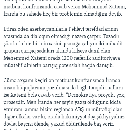
mətbuat konfransında cavab verən Məhəmməd Xatəmi,
İranda bu sahədə heç bir problemin olmadığını deyib.
Etiraz edən azərbaycanlılarla Pəhləvi tərəfdarlarının
arasında da dialoqun olmadığı nəzərə çarpır. Təzadlı
şüarlarla bir-birinin səsini qısmağa çalışan iki müxalif
qrupun qarışıq sədaları altında kilsəyə daxil olan
Məhəmməd Xatəmi orada 1200 nəfərlik auditoriyaya
müxtəlif dinlərin barışıq potensialı haqda danışıb.
Cümə axşamı keçirilən mətbuat konfransında İranda
insan hüquqlarının pozulması ilə bağlı tənqidi suallara
isə Xatəmi belə cavab verib. “Demokratiya proyekt yox,
prosesdir. Mən İranda hər şeyin yaxşı olduğunu iddia
etmirəm, amma bizim regionda ABŞ-ın müttəfiqi olan
digər ölkələr var ki, orada hakimiyyət dəyişikliyi yalnız
dövlət başçısı öləndə, yaxud öldürüləndə baş verir.