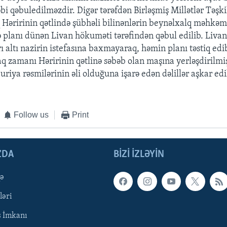
bi qəbuledilməzdir. Digər tərəfdən Birləşmiş Millətlər Təşki
q Həririnin qətlində şübhəli bilinənlərin beynəlxalq məhkəm
 planı dünən Livan hökuməti tərəfindən qəbul edilib. Liva
rı altı nazirin istefasına baxmayaraq, həmin planı təstiq ed
taq zamanı Həririnin qətlinə səbəb olan maşına yerləşdirilm
uriya rəsmilərinin əli olduğuna işarə edən dəlillər aşkar edi
Follow us
Print
ZDA
BIZI IZLƏYIN
qə
ləri
ş İmkanı