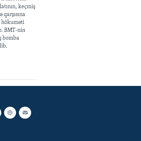
latının, keçmiş
ə qarşısına
n hökuməti
ib. BMT-nin
iş bomba
lib.