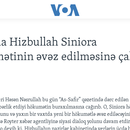
a Hizbullah Siniora
tinin əvəz edilməsinə çal
deri Həsən Nəsrullah bu gün “As-Safir” qəzetində dərc edilən
bərlik etdiyi hökumətin buraxılmasına cağırıb. O, Siniora 
unu və yaxın bir vaxtda yeni bir hökumətlə əvəz ediləcəyini
sə Royter xəbər agentliyinə siyasi dialoq yolunu davam etdir
 o deyib ki, Hizbullahın nazirlər kabinetində yerlərin üçdə b