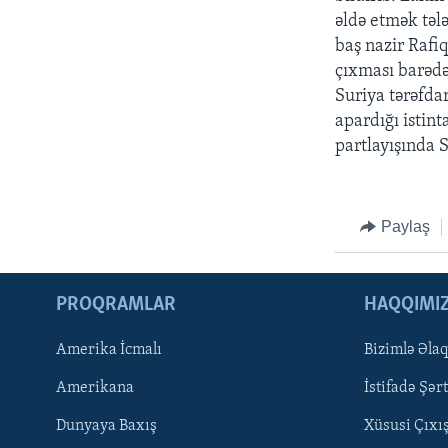
əldə etmək tələ
baş nazir Rafi
çıxması barədə
Suriya tərəfda
apardığı istin
partlayışında S
Paylaş
PROQRAMLAR
HAQQIMI
Amerika İcmalı
Bizimlə Əla
LEARNING ENGLISH
Amerikana
İstifadə Şərt
Dunyaya Baxış
Xüsusi Çıxı
BIZI IZLƏYIN