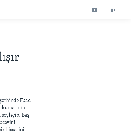
ışır
 şərhində Fuad
hökumətinin
 söyləyib. Baş
əcəyini
ir hissəsini