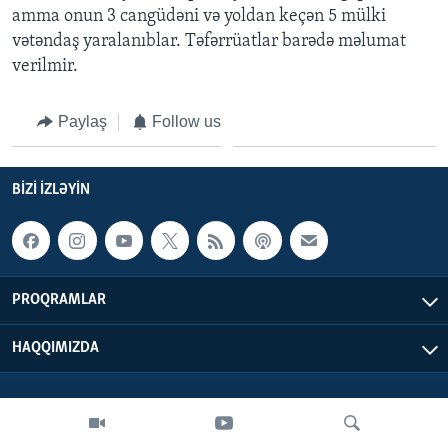
amma onun 3 cangüdəni və yoldan keçən 5 mülki
vətəndaş yaralanıblar. Təfərrüatlar barədə məlumat
BIZI IZLƏYIN
verilmir.
Paylaş
Follow us
Dillər
BIZI IZLƏYIN
PROQRAMLAR
HAQQIMIZDA