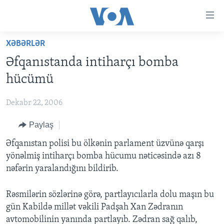
Accessibility
links
Skip
XƏBƏRLƏR
to
ANA SƏHİFƏ
Əfqanıstanda intiharçı bomba
main
PROQRAMLAR
content
hücümü
AZƏRBAYCAN
Skip
AMERIKA İCMALI
to
Dekabr 22, 2006
DÜNYA
DÜNYAYA BAXIŞ
main
Paylaş
ABŞ
FAKTLAR NƏ DEYIR?
UKRAYNA BÖHRANI
Navigation
Skip
İRAN AZƏRBAYCANI
Əfqanıstan polisi bu ölkənin parlament üzvünə qarşı
İSRAIL-HƏMAS MÜNAQIŞƏSI
ABŞ SEÇKILƏRI 2024
to
yönəlmiş intiharçı bomba hücumu nəticəsində azı 8
VIDEOLAR
Search
nəfərin yaralandığını bildirib.
MEDIA AZADLIĞI
Rəsmilərin sözlərinə görə, partlayıcılarla dolu maşın bu
BAŞ MƏQALƏ
gün Kabildə millət vəkili Padşah Xan Zədranın
avtomobilinin yanında partlayıb. Zədran sağ qalıb,
LEARNING ENGLISH