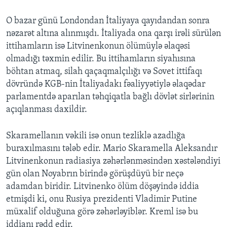
O bazar günü Londondan İtaliyaya qayıdandan sonra
BIZI IZLƏYIN
nəzarət altına alınmışdı. İtaliyada ona qarşı irəli sürülən
ittihamların isə Litvinenkonun ölümüylə əlaqəsi
olmadığı təxmin edilir. Bu ittihamların siyahısına
böhtan atmaq, silah qaçaqmalçılığı və Sovet ittifaqı
Dillər
dövründə KGB-nin İtaliyadakı fəaliyyətiylə əlaqədar
parlamentdə aparılan təhqiqatla bağlı dövlət sirlərinin
açıqlanması daxildir.
Skaramellanın vəkili isə onun tezliklə azadlığa
buraxılmasını tələb edir. Mario Skaramella Aleksandır
Litvinenkonun radiasiya zəhərlənməsindən xəstələndiyi
gün olan Noyabrın birində görüşdüyü bir neçə
adamdan biridir. Litvinenko ölüm döşəyində iddia
etmişdi ki, onu Rusiya prezidenti Vladimir Putine
müxalif olduğuna görə zəhərləyiblər. Kreml isə bu
iddianı rədd edir.