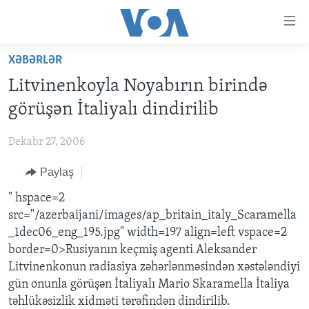
Accessibility
links
Skip
XƏBƏRLƏR
to
ANA SƏHİFƏ
Litvinenkoyla Noyabırın birində
main
PROQRAMLAR
content
görüşən İtaliyalı dindirilib
AZƏRBAYCAN
Skip
AMERIKA İCMALI
to
Dekabr 27, 2006
DÜNYA
DÜNYAYA BAXIŞ
main
Paylaş
ABŞ
FAKTLAR NƏ DEYIR?
UKRAYNA BÖHRANI
Navigation
Skip
İRAN AZƏRBAYCANI
" hspace=2
İSRAIL-HƏMAS MÜNAQIŞƏSI
ABŞ SEÇKILƏRI 2024
to
src="/azerbaijani/images/ap_britain_italy_Scaramella
VIDEOLAR
Search
_1dec06_eng_195.jpg" width=197 align=left vspace=2
MEDIA AZADLIĞI
border=0>Rusiyanın keçmiş agenti Aleksander
Litvinenkonun radiasiya zəhərlənməsindən xəstələndiyi
BAŞ MƏQALƏ
gün onunla görüşən İtaliyalı Mario Skaramella İtaliya
təhlükəsizlik xidməti tərəfindən dindirilib.
LEARNING ENGLISH