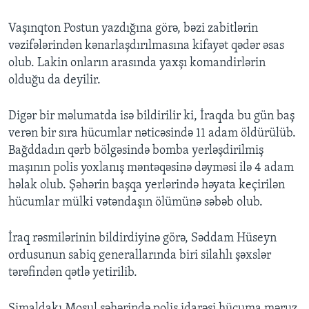
Vaşınqton Postun yazdığına görə, bəzi zabitlərin
BIZI IZLƏYIN
vəzifələrindən kənarlaşdırılmasına kifayət qədər əsas
olub. Lakin onların arasında yaxşı komandirlərin
olduğu da deyilir.
Dillər
Digər bir məlumatda isə bildirilir ki, İraqda bu gün baş
verən bir sıra hücumlar nəticəsində 11 adam öldürülüb.
Bağddadın qərb bölgəsində bomba yerləşdirilmiş
maşının polis yoxlanış məntəqəsinə dəyməsi ilə 4 adam
həlak olub. Şəhərin başqa yerlərində həyata keçirilən
hücumlar mülki vətəndaşın ölümünə səbəb olub.
İraq rəsmilərinin bildirdiyinə görə, Səddam Hüseyn
ordusunun sabiq generallarında biri silahlı şəxslər
tərəfindən qətlə yetirilib.
Şimaldakı Mosul şəhərində polis idarəsi hücuma məruz