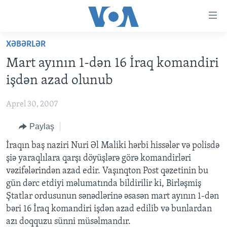
Accessibility
links
Skip
XƏBƏRLƏR
to
ANA SƏHİFƏ
Mart ayının 1-dən 16 İraq komandiri
main
PROQRAMLAR
content
işdən azad olunub
AZƏRBAYCAN
Skip
AMERIKA İCMALI
to
Aprel 30, 2007
DÜNYA
DÜNYAYA BAXIŞ
main
Paylaş
ABŞ
FAKTLAR NƏ DEYIR?
UKRAYNA BÖHRANI
Navigation
Skip
İRAN AZƏRBAYCANI
İraqın baş naziri Nuri Əl Maliki hərbi hissələr və polisdə
İSRAIL-HƏMAS MÜNAQIŞƏSI
ABŞ SEÇKILƏRI 2024
to
şiə yaraqlılara qarşı döyüşlərə görə komandirləri
VIDEOLAR
Search
vəzifələrindən azad edir. Vaşınqton Post qəzetinin bu
MEDIA AZADLIĞI
gün dərc etdiyi məlumatında bildirilir ki, Birləşmiş
Ştatlar ordusunun sənədlərinə əsasən mart ayının 1-dən
BAŞ MƏQALƏ
bəri 16 İraq komandiri işdən azad edilib və bunlardan
azı doqquzu sünni müsəlmandır.
LEARNING ENGLISH