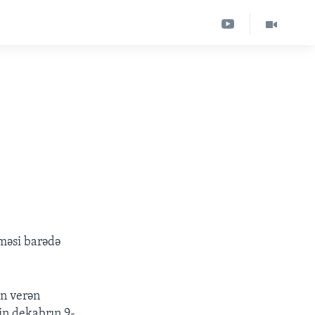
lməsi barədə
an verən
rin dekabrın 9-