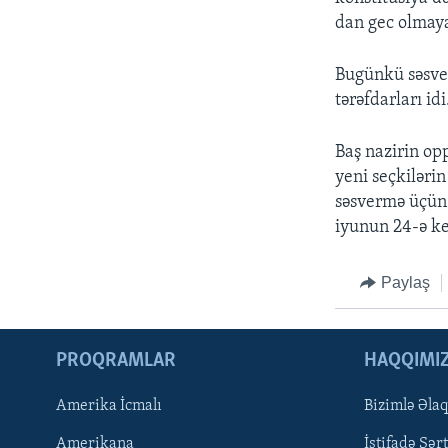
dan gec olmayar
Bugünkü səsver
tərəfdarları idi
Baş nazirin op
yeni seçkilərin
səsvermə üçün 
iyunun 24-ə keç
Paylaş
PROQRAMLAR
HAQQIMI
Amerika İcmalı
Bizimlə Əla
LEARNING ENGLISH
Amerikana
İstifadə Şərt