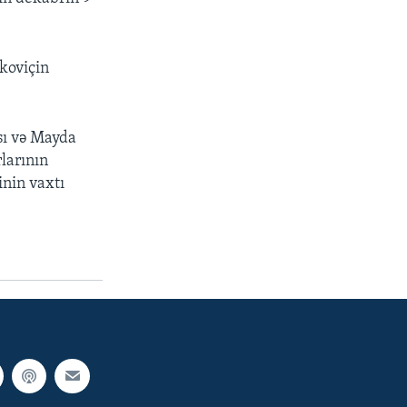
koviçin
sı və Mayda
rlarının
inin vaxtı