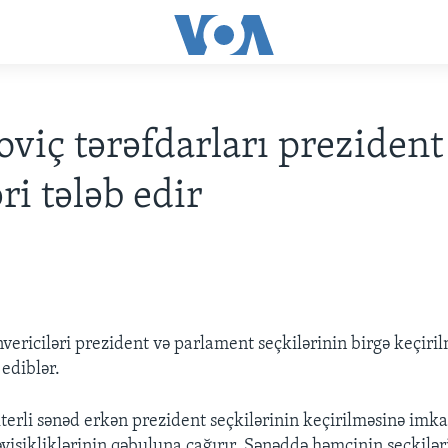
viç tərəfdarları prezident
ri tələb edir
ericiləri prezident və parlament seçkilərinin birgə keçiri
ediblər.
terli sənəd erkən prezident seçkilərinin keçirilməsinə imk
əyişikliklərinin qəbuluna çağırır. Sənəddə həmçinin seçkilə