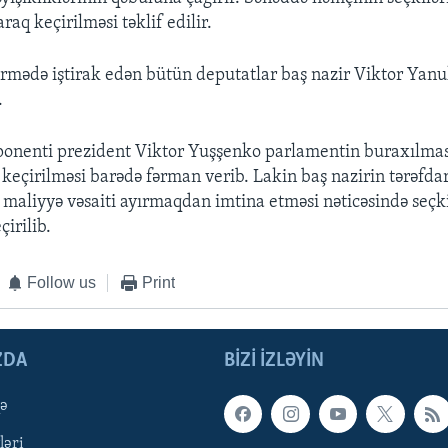
aq keçirilməsi təklif edilir.
mədə iştirak edən bütün deputatlar baş nazir Viktor Yanu
.
ponenti prezident Viktor Yuşşenko parlamentin buraxılma
 keçirilməsi barədə fərman verib. Lakin baş nazirin tərəfda
maliyyə vəsaiti ayırmaqdan imtina etməsi nəticəsində seçk
irilib.
Follow us
Print
ZDA
BIZI IZLƏYIN
qə
ləri