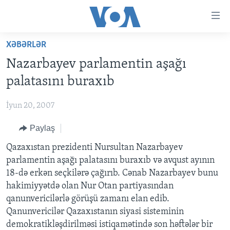
Accessibility
links
Skip
XƏBƏRLƏR
to
ANA SƏHİFƏ
Nazarbayev parlamentin aşağı
main
PROQRAMLAR
content
palatasını buraxıb
AZƏRBAYCAN
Skip
AMERIKA İCMALI
to
İyun 20, 2007
DÜNYA
DÜNYAYA BAXIŞ
main
Paylaş
ABŞ
FAKTLAR NƏ DEYIR?
UKRAYNA BÖHRANI
Navigation
Skip
İRAN AZƏRBAYCANI
Qazaxıstan prezidenti Nursultan Nazarbayev
İSRAIL-HƏMAS MÜNAQIŞƏSI
ABŞ SEÇKILƏRI 2024
to
parlamentin aşağı palatasını buraxıb və avqust ayının
VIDEOLAR
Search
18-də erkən seçkilərə çağırıb. Cənab Nazarbayev bunu
MEDIA AZADLIĞI
hakimiyyətdə olan Nur Otan partiyasından
qanunvericilərlə görüşü zamanı elan edib.
BAŞ MƏQALƏ
Qanunvericilər Qazaxıstanın siyasi sisteminin
demokratikləşdirilməsi istiqamətində son həftələr bir
LEARNING ENGLISH