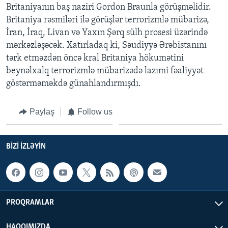
Britaniyanın baş naziri Gordon Braunla görüşməlidir.
Britaniya rəsmiləri ilə görüşlər terrorizmlə mübarizə,
BIZI IZLƏYIN
İran, İraq, Livan və Yaxın Şərq sülh prosesi üzərində
mərkəzləşəcək. Xatırladaq ki, Səudiyyə Ərəbistanını
tərk etməzdən öncə kral Britaniya hökumətini
beynəlxalq terrorizmlə mübarizədə lazımi fəaliyyət
Dillər
göstərməməkdə günahlandırmışdı.
Paylaş
Follow us
BIZI IZLƏYIN
PROQRAMLAR
HAQQIMIZDA