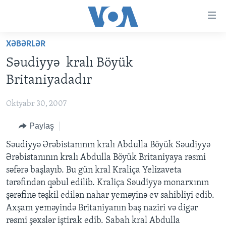
Accessibility
links
Skip
XƏBƏRLƏR
to
ANA SƏHİFƏ
Səudiyyə kralı Böyük
main
PROQRAMLAR
content
Britaniyadadır
AZƏRBAYCAN
Skip
AMERIKA İCMALI
to
Oktyabr 30, 2007
DÜNYA
DÜNYAYA BAXIŞ
main
Paylaş
ABŞ
FAKTLAR NƏ DEYIR?
UKRAYNA BÖHRANI
Navigation
Skip
İRAN AZƏRBAYCANI
Səudiyyə Ərəbistanının kralı Abdulla Böyük Səudiyyə
İSRAIL-HƏMAS MÜNAQIŞƏSI
ABŞ SEÇKILƏRI 2024
to
Ərəbistanının kralı Abdulla Böyük Britaniyaya rəsmi
VIDEOLAR
Search
səfərə başlayıb. Bu gün kral Kraliça Yelizaveta
MEDIA AZADLIĞI
tərəfindən qəbul edilib. Kraliça Səudiyyə monarxının
şərəfinə təşkil edilən nahar yeməyinə ev sahibliyi edib.
BAŞ MƏQALƏ
Axşam yeməyində Britaniyanın baş naziri və digər
rəsmi şəxslər iştirak edib. Sabah kral Abdulla
LEARNING ENGLISH