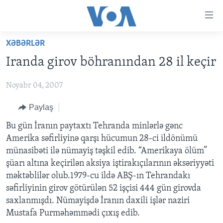
Accessibility
links
Skip
XƏBƏRLƏR
to
ANA SƏHİFƏ
Iranda girov böhranından 28 il keçir
main
PROQRAMLAR
content
Noyabr 04, 2007
AZƏRBAYCAN
Skip
AMERIKA İCMALI
to
DÜNYA
Paylaş
DÜNYAYA BAXIŞ
main
ABŞ
FAKTLAR NƏ DEYIR?
UKRAYNA BÖHRANI
Bu gün İranın paytaxtı Tehranda minlərlə gənc
Navigation
Amerika səfirliyinə qarşı hücumun 28-ci ildönümü
Skip
İRAN AZƏRBAYCANI
İSRAIL-HƏMAS MÜNAQIŞƏSI
ABŞ SEÇKILƏRI 2024
münasibəti ilə nümayiş təşkil edib. “Amerikaya ölüm”
to
VIDEOLAR
şüarı altına keçirilən aksiya iştirakıçılarının əksəriyyəti
Search
məktəblilər olub.1979-cu ildə ABŞ-ın Tehrandakı
MEDIA AZADLIĞI
səfirliyinin girov götürülən 52 işçisi 444 gün girovda
BAŞ MƏQALƏ
saxlanmışdı. Nümayişdə İranın daxili işlər naziri
Mustafa Purməhəmmədi çıxış edib.
LEARNING ENGLISH