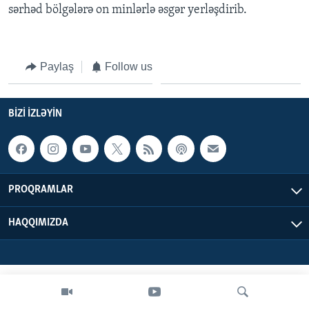
sərhəd bölgələrə on minlərlə əsgər yerləşdirib.
BIZI IZLƏYIN
Paylaş
Follow us
Dillər
BIZI IZLƏYIN
PROQRAMLAR
HAQQIMIZDA