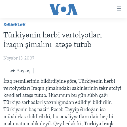
Accessibility
links
Skip
XƏBƏRLƏR
to
ANA SƏHİFƏ
Türkiyənin hərbi vertolyotları
main
PROQRAMLAR
content
İraqın şimalını atəşə tutub
AZƏRBAYCAN
Skip
AMERIKA İCMALI
to
Noyabr 13, 2007
DÜNYA
DÜNYAYA BAXIŞ
main
Paylaş
ABŞ
FAKTLAR NƏ DEYIR?
UKRAYNA BÖHRANI
Navigation
Skip
İRAN AZƏRBAYCANI
İraq rəsmilərinin bildirdiyinə görə, Türkiyənin hərbi
İSRAIL-HƏMAS MÜNAQIŞƏSI
ABŞ SEÇKILƏRI 2024
to
vertolyotları İraqın şimalındakı sakinlərinin təkr etdiyi
VIDEOLAR
Search
kəndləri atəşə tutub. Hücumun bu gün sübh çağı
MEDIA AZADLIĞI
Türkiyə sərhədləri yaxınlığından edildiyi bildirilir.
Türkiyənin baş naziri Rəcəb Tayyip Ərdoğan isə
BAŞ MƏQALƏ
müxbirlərə bildirib ki, bu əməliyyatlara dair heç bir
məlumata malik deyil. Qeyd edək ki, Türkiyə İraqla
LEARNING ENGLISH