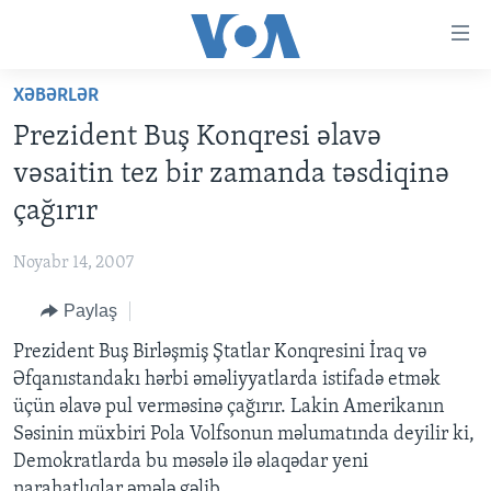
Accessibility
links
Skip
XƏBƏRLƏR
to
ANA SƏHİFƏ
Prezident Buş Konqresi əlavə
main
PROQRAMLAR
content
vəsaitin tez bir zamanda təsdiqinə
AZƏRBAYCAN
Skip
AMERIKA İCMALI
çağırır
to
DÜNYA
DÜNYAYA BAXIŞ
main
Noyabr 14, 2007
ABŞ
FAKTLAR NƏ DEYIR?
UKRAYNA BÖHRANI
Navigation
Skip
Paylaş
İRAN AZƏRBAYCANI
İSRAIL-HƏMAS MÜNAQIŞƏSI
ABŞ SEÇKILƏRI 2024
to
Prezident Buş Birləşmiş Ştatlar Konqresini İraq və
VIDEOLAR
Search
Əfqanıstandakı hərbi əməliyyatlarda istifadə etmək
MEDIA AZADLIĞI
üçün əlavə pul verməsinə çağırır. Lakin Amerikanın
BAŞ MƏQALƏ
Səsinin müxbiri Pola Volfsonun məlumatında deyilir ki,
Demokratlarda bu məsələ ilə əlaqədar yeni
narahatlıqlar əmələ gəlib.
LEARNING ENGLISH