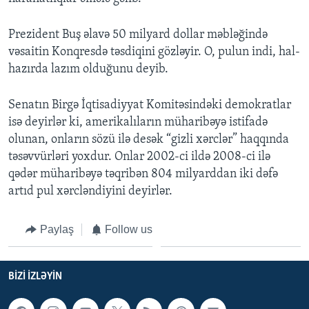
Prezident Buş əlavə 50 milyard dollar məbləğində
BIZI IZLƏYIN
vəsaitin Konqresdə təsdiqini gözləyir. O, pulun indi, hal-
hazırda lazım olduğunu deyib.
Dillər
Senatın Birgə İqtisadiyyat Komitəsindəki demokratlar
isə deyirlər ki, amerikalıların müharibəyə istifadə
olunan, onların sözü ilə desək “gizli xərclər” haqqında
təsəvvürləri yoxdur. Onlar 2002-ci ildə 2008-ci ilə
qədər müharibəyə təqribən 804 milyarddan iki dəfə
artıd pul xərcləndiyini deyirlər.
Paylaş
Follow us
BIZI IZLƏYIN