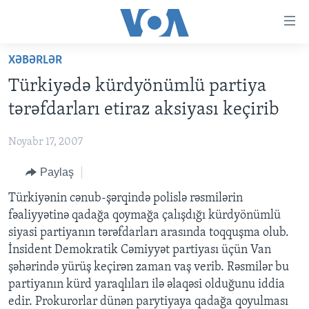
Accessibility
links
Skip
XƏBƏRLƏR
to
ANA SƏHİFƏ
Türkiyədə kürdyönümlü partiya
main
PROQRAMLAR
content
tərəfdarları etiraz aksiyası keçirib
AZƏRBAYCAN
Skip
AMERIKA İCMALI
to
Noyabr 17, 2007
DÜNYA
DÜNYAYA BAXIŞ
main
Paylaş
ABŞ
FAKTLAR NƏ DEYIR?
UKRAYNA BÖHRANI
Navigation
Skip
İRAN AZƏRBAYCANI
Türkiyənin cənub-şərqində polislə rəsmilərin
İSRAIL-HƏMAS MÜNAQIŞƏSI
ABŞ SEÇKILƏRI 2024
to
fəaliyyətinə qadağa qoymağa çalışdığı kürdyönümlü
VIDEOLAR
Search
siyasi partiyanın tərəfdarları arasında toqquşma olub.
MEDIA AZADLIĞI
İnsident Demokratik Cəmiyyət partiyası üçün Van
şəhərində yürüş keçirən zaman vaş verib. Rəsmilər bu
BAŞ MƏQALƏ
partiyanın kürd yaraqlıları ilə əlaqəsi olduğunu iddia
edir. Prokurorlar dünən parytiyaya qadağa qoyulması
LEARNING ENGLISH