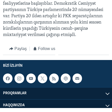
fəaliyyətlərinə başlayıblar. Demokratik Cəmiyyət
partiyasının Türkiyə parlamentində 20 nümayəndəsi
BIZI IZLƏYIN
var. Partiya 20 ildən artıqdır ki PKK separatçılarının
zorakılıqlarının qarşısının alınması yolu kimi əsasən
kürdlərin yaşadığı Türkiyənin cənub-şərqinə
müxtariyyət verilməsi çağırışı etmişdi.
Dillər
Paylaş
Follow us
BIZI IZLƏYIN
PROQRAMLAR
HAQQIMIZDA