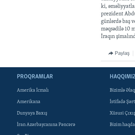
ki, əməliyyatla
prezident Abdul
günlərdə baş v
məqsədilə 10 m
İraqın şimalın
Paylaş
PROQRAMLAR
HAQQIMI
Amerika İcmalı
Bizimlə Əla
Amerikana
İstifadə Şərt
Dunyaya Baxış
Xüsusi Çıxı
LEARNING ENGLISH
İran Azərbaycanına Pəncərə
Bizim haqda
BIZI IZLƏYIN