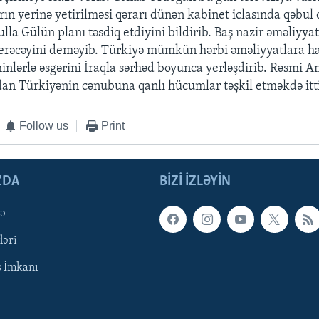
rın yerinə yetirilməsi qərarı dünən kabinet iclasında qəbul 
la Gülün planı təsdiq etdiyini bildirib. Baş nazir əməliyya
erəcəyini deməyib. Türkiyə mümkün hərbi əməliyyatlara ha
inlərlə əsgərini İraqla sərhəd boyunca yerləşdirib. Rəsmi 
dan Türkiyənin cənubuna qanlı hücumlar təşkil etməkdə itt
Follow us
Print
ZDA
BIZI IZLƏYIN
qə
ləri
ş İmkanı