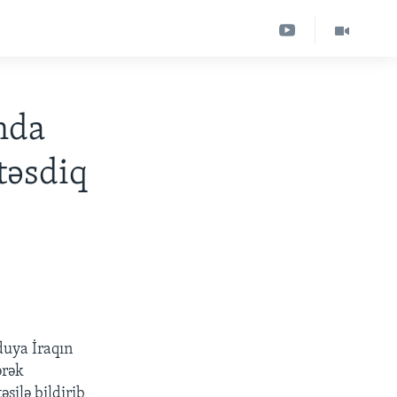
nda
təsdiq
duya İraqın
ərək
silə bildirib