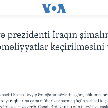
ə prezidenti İraqın şimalı
əməliyyatlar keçirilməsini 
7
 naziri Rəcəb Tayyip Ərdoğanın sözlərinə görə, hökumət or
rd yaraqlılarına qarşı mübarizə aparmaq üçün sərhədi keç
eçirməyə icazə verib. Cənab Ərdoğan bu gün televiziya vasitə