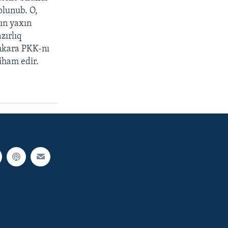
olunub. O,
tın yaxın
zırlıq
Ankara PKK-nı
iham edir.