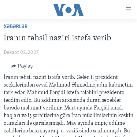
Accessibility
links
Skip
XƏBƏRLƏR
to
ANA SƏHİFƏ
İranın təhsil naziri istefa verib
main
PROQRAMLAR
content
Dekabr 02, 2007
AZƏRBAYCAN
Skip
AMERIKA İCMALI
to
DÜNYA
Paylaş
DÜNYAYA BAXIŞ
main
ABŞ
FAKTLAR NƏ DEYIR?
UKRAYNA BÖHRANI
İranın təhsil naziri istefa verib. Gələn il prezident
Navigation
seçkilərindən əvvəl Mahmud Əhmədinejadın kabinetini
Skip
İRAN AZƏRBAYCANI
İSRAIL-HƏMAS MÜNAQIŞƏSI
ABŞ SEÇKILƏRI 2024
tərk edən Mahmud Fərşidi istefa tələbini prezidentə
to
VIDEOLAR
təqdim edib. Bu addımın arxasında duran səbəblər
Search
barədə məlumat verilmir. Mart ayında Fərşidi əmək
MEDIA AZADLIĞI
haqları və iş şəraitlərinə görə İran müəllimlərinin kəskin
BAŞ MƏQALƏ
etirazları ilə qarşılaşmışdı. May ayında impiç edilmə
cəhdlərinə baxmayaraq, o, vəzifəsində saxlanmışdı. Bu
LEARNING ENGLISH