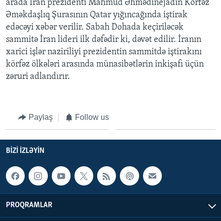
arada İran prezidenti Mahmud Əhmədinejadın Körfəz
Əməkdaşlıq Şurasının Qatar yığıncağında iştirak
BIZI IZLƏYIN
edəcəyi xəbər verilir. Sabah Dohada keçiriləcək
sammitə İran lideri ilk dəfədir ki, dəvət edilir. İranın
xarici işlər naziriliyi prezidentin sammitdə iştirakını
körfəz ölkələri arasında münasibətlərin inkişafı üçün
Dillər
zəruri adlandırır.
Paylaş
Follow us
BIZI IZLƏYIN
PROQRAMLAR