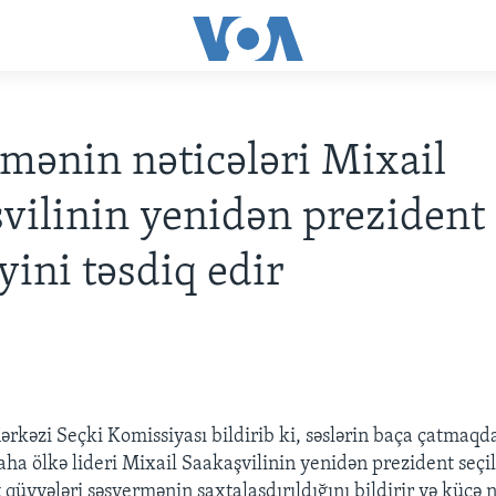
mənin nəticələri Mixail
vilinin yenidən prezident
yini təsdiq edir
8
rkəzi Seçki Komissiyası bildirib ki, səslərin baça çatmaqd
aha ölkə lideri Mixail Saakaşvilinin yenidən prezident seçil
 qüvvələri səsvermənin saxtalaşdırıldığını bildirir və küçə 