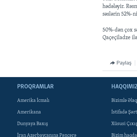
hədələyir. Rəsm
səslərin 52%-n
50%-dən çox sə
Qaçeçiladze ilə
Paylaş
PROQRAMLAR
HAQQIMI
Amerika İcmalı
Bizimlə Əla
Amerikana
İstifadə Şərt
LEARNING ENGLISH
Dunyaya Baxış
Xüsusi Çıxı
BIZI IZLƏYIN
İran Azərbaycanına Pəncərə
Bizim haqda