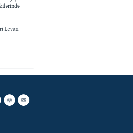
kilərində
eri Levan