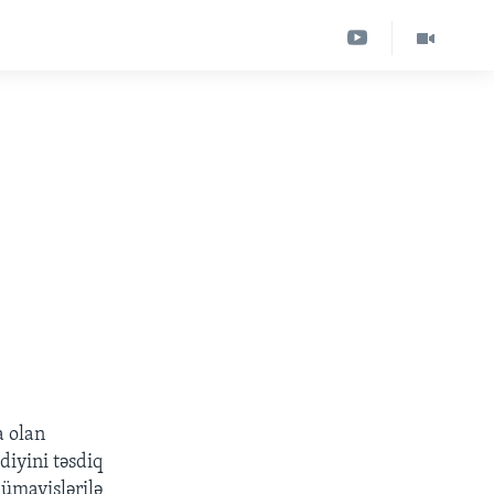
a olan
diyini təsdiq
nümayişlərilə