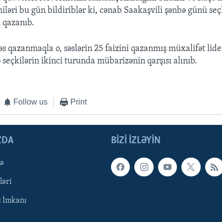
iləri bu gün bildiriblər ki, cənab Saakaşvili şənbə günü seç
i qazanıb.
s qazanmaqla o, səslərin 25 faizini qazanmış müxalifət lid
 seçkilərin ikinci turunda mübarizənin qarşısı alınıb.
Follow us
Print
ZDA
BIZI IZLƏYIN
qə
ləri
ş İmkanı