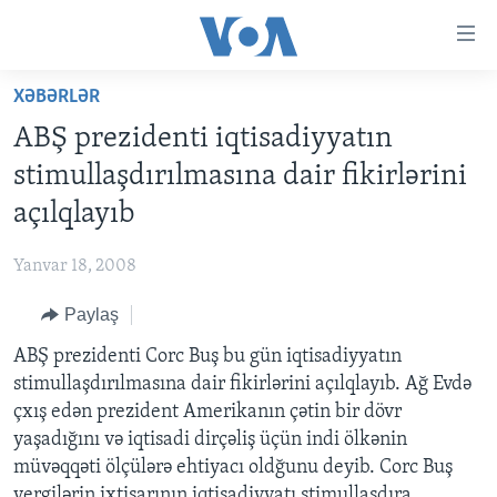
Accessibility
links
Skip
XƏBƏRLƏR
to
ANA SƏHİFƏ
ABŞ prezidenti iqtisadiyyatın
main
PROQRAMLAR
content
stimullaşdırılmasına dair fikirlərini
AZƏRBAYCAN
Skip
AMERIKA İCMALI
açılqlayıb
to
DÜNYA
DÜNYAYA BAXIŞ
main
Yanvar 18, 2008
ABŞ
FAKTLAR NƏ DEYIR?
UKRAYNA BÖHRANI
Navigation
Skip
Paylaş
İRAN AZƏRBAYCANI
İSRAIL-HƏMAS MÜNAQIŞƏSI
ABŞ SEÇKILƏRI 2024
to
ABŞ prezidenti Corc Buş bu gün iqtisadiyyatın
VIDEOLAR
Search
stimullaşdırılmasına dair fikirlərini açılqlayıb. Ağ Evdə
MEDIA AZADLIĞI
çxış edən prezident Amerikanın çətin bir dövr
BAŞ MƏQALƏ
yaşadığını və iqtisadi dirçəliş üçün indi ölkənin
müvəqqəti ölçülərə ehtiyacı oldğunu deyib. Corc Buş
vergilərin ixtisarının iqtisadiyyatı stimullaşdıra
LEARNING ENGLISH