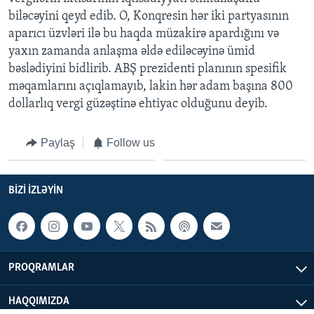
biləcəyini qeyd edib. O, Konqresin hər iki partyasının
aparıcı üzvləri ilə bu haqda müzakirə apardığını və
BIZI IZLƏYIN
yaxın zamanda anlaşma əldə ediləcəyinə ümid
bəslədiyini bidlirib. ABŞ prezidenti planının spesifik
məqamlarını açıqlamayıb, lakin hər adam başına 800
Dillər
dollarlıq vergi güzəştinə ehtiyac olduğunu deyib.
Paylaş
Follow us
BIZI IZLƏYIN
PROQRAMLAR
HAQQIMIZDA