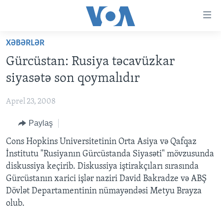
Accessibility
links
Skip
XƏBƏRLƏR
to
ANA SƏHİFƏ
Gürcüstan: Rusiya təcavüzkar
main
PROQRAMLAR
content
siyasətə son qoymalıdır
AZƏRBAYCAN
Skip
AMERIKA İCMALI
to
Aprel 23, 2008
DÜNYA
DÜNYAYA BAXIŞ
main
Paylaş
ABŞ
FAKTLAR NƏ DEYIR?
UKRAYNA BÖHRANI
Navigation
Skip
İRAN AZƏRBAYCANI
Cons Hopkins Universitetinin Orta Asiya və Qafqaz
İSRAIL-HƏMAS MÜNAQIŞƏSI
ABŞ SEÇKILƏRI 2024
to
İnstitutu "Rusiyanın Gürcüstanda Siyasəti" mövzusunda
VIDEOLAR
Search
diskussiya keçirib. Diskussiya iştirakçıları sırasında
MEDIA AZADLIĞI
Gürcüstanın xarici işlər naziri David Bakradze və ABŞ
Dövlət Departamentinin nümayəndəsi Metyu Brayza
BAŞ MƏQALƏ
olub.
LEARNING ENGLISH