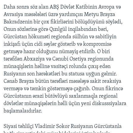
Daha sonra söz alan ABŞ Dövlət Katibinin Avropa və
Avrasiya məsələləri üzrə yardımçısı Metyu Brayza
Bakradzenin bir çox fikirliərini bölüşdüyünü söylədi,
Onun sözlərinə görə Qızılgül inqilabından bəri,
Gürcüstan hökuməti regionda sülhün və sabitliyin
inkişafı üçün cidi səylər göstərib və kompromisə
getməyə hazır olduğunu nümayiş etdirib. O biri
tərəfdən Abxaziya və Cənubi Osetiya regionunda
münaqişlərin həllinə vasitəçi rolunda çıxış edən
Rusiyanın son hərəkətləri bu statusa uyğun gəlmir.
Cənab Brayza bütün tərəfləri məsələyə sakit reaksiya
verməyə və təmkin göstərməyə çağırıb. Onun fikrincə
Gürcüstanın ərazi bütövlüyü saxlanmaqla regional
dövlətlər münaqişələrin həlli üçün yeni diskusssiyalara
başlamalaıdırlar.
Siyasi təhlilçi Vladimir Sokor Rusiyanın Gürcüstanla