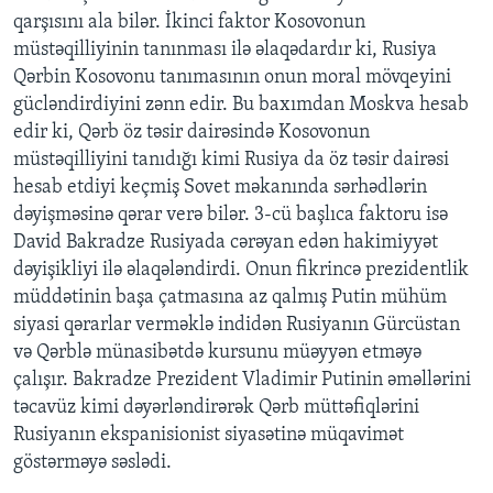
qarşısını ala bilər. İkinci faktor Kosovonun
müstəqilliyinin tanınması ilə əlaqədardır ki, Rusiya
Qərbin Kosovonu tanımasının onun moral mövqeyini
gücləndirdiyini zənn edir. Bu baxımdan Moskva hesab
edir ki, Qərb öz təsir dairəsində Kosovonun
müstəqilliyini tanıdığı kimi Rusiya da öz təsir dairəsi
hesab etdiyi keçmiş Sovet məkanında sərhədlərin
dəyişməsinə qərar verə bilər. 3-cü başlıca faktoru isə
David Bakradze Rusiyada cərəyan edən hakimiyyət
dəyişikliyi ilə əlaqələndirdi. Onun fikrincə prezidentlik
müddətinin başa çatmasına az qalmış Putin mühüm
siyasi qərarlar verməklə indidən Rusiyanın Gürcüstan
və Qərblə münasibətdə kursunu müəyyən etməyə
çalışır. Bakradze Prezident Vladimir Putinin əməllərini
təcavüz kimi dəyərləndirərək Qərb müttəfiqlərini
Rusiyanın ekspanisionist siyasətinə müqavimət
göstərməyə səslədi.