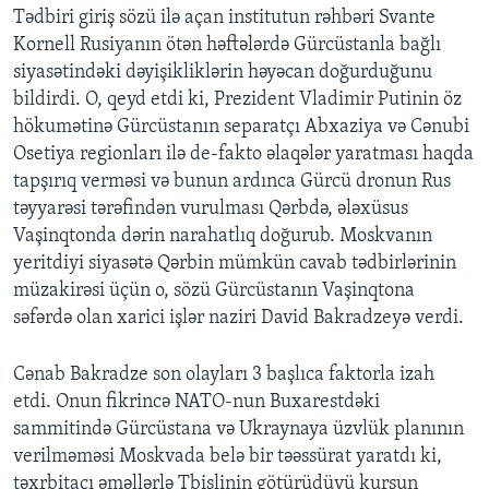
Tədbiri giriş sözü ilə açan institutun rəhbəri Svante
Kornell Rusiyanın ötən həftələrdə Gürcüstanla bağlı
BIZI IZLƏYIN
siyasətindəki dəyişikliklərin həyəcan doğurduğunu
bildirdi. O, qeyd etdi ki, Prezident Vladimir Putinin öz
hökumətinə Gürcüstanın separatçı Abxaziya və Cənubi
Osetiya regionları ilə de-fakto əlaqələr yaratması haqda
Dillər
tapşırıq verməsi və bunun ardınca Gürcü dronun Rus
təyyarəsi tərəfindən vurulması Qərbdə, ələxüsus
Vaşinqtonda dərin narahatlıq doğurub. Moskvanın
yeritdiyi siyasətə Qərbin mümkün cavab tədbirlərinin
müzakirəsi üçün o, sözü Gürcüstanın Vaşinqtona
səfərdə olan xarici işlər naziri David Bakradzeyə verdi.
Cənab Bakradze son olayları 3 başlıca faktorla izah
etdi. Onun fikrincə NATO-nun Buxarestdəki
sammitində Gürcüstana və Ukraynaya üzvlük planının
verilməməsi Moskvada belə bir təəssürat yaratdı ki,
təxrbitaçı əməllərlə Tbislinin götürüdüyü kursun