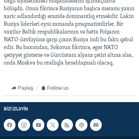
bağlı siyasətindəki müşahidələrini iştirakçılarla
bölüşdü. Onun fikrincə Rusiyanın başlıca məramı yaxın
xaric adlandırdığı ərazidə dominantlıq etməkdir. Lakin
Rusiya liderləri eyni zamanda praqmatistdirlər. Bir
vaxtlar Baltik respublikalarının və hətta Polşanın
NATO-üzvlüyünə qarşı çıxan Rusiya indi bu faktı qəbul
edir. Bu baxımdan, Sokorun fikrincə, əgər NATO
qətiyyət göstərsə və Gürcüstanı alyans çətiri altına alsa,
onda Moskva bu reallıqla hesablaşmalı olacaq.
Paylaş
Follow us
BIZI IZLƏYIN