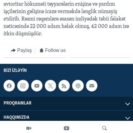
avtoritar hökuməti təyyarələrin enişinə və yardım
işçilərinin gəlişinə icazə verməkdə lənglik nümayiş
BIZI IZLƏYIN
etdirib. Rəsmi rəqəmlərə əsasən indiyədək təbii fəlakət
nəticəsində 22 000 adam həlak olmuş, 42 000 adam isə
itkin düşmüşdür.
Dillər
Paylaş
Follow us
BIZI IZLƏYIN
PROQRAMLAR
HAQQIMIZDA