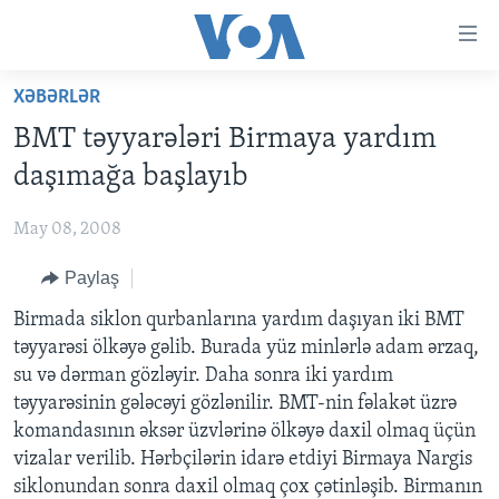
Accessibility
links
Skip
XƏBƏRLƏR
to
ANA SƏHİFƏ
BMT təyyarələri Birmaya yardım
main
PROQRAMLAR
content
daşımağa başlayıb
AZƏRBAYCAN
Skip
AMERIKA İCMALI
to
May 08, 2008
DÜNYA
DÜNYAYA BAXIŞ
main
Paylaş
ABŞ
FAKTLAR NƏ DEYIR?
UKRAYNA BÖHRANI
Navigation
Skip
İRAN AZƏRBAYCANI
Birmada siklon qurbanlarına yardım daşıyan iki BMT
İSRAIL-HƏMAS MÜNAQIŞƏSI
ABŞ SEÇKILƏRI 2024
to
təyyarəsi ölkəyə gəlib. Burada yüz minlərlə adam ərzaq,
VIDEOLAR
Search
su və dərman gözləyir. Daha sonra iki yardım
MEDIA AZADLIĞI
təyyarəsinin gələcəyi gözlənilir. BMT-nin fəlakət üzrə
komandasının əksər üzvlərinə ölkəyə daxil olmaq üçün
BAŞ MƏQALƏ
vizalar verilib. Hərbçilərin idarə etdiyi Birmaya Nargis
siklonundan sonra daxil olmaq çox çətinləşib. Birmanın
LEARNING ENGLISH