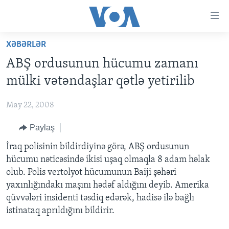
Accessibility
links
Skip
XƏBƏRLƏR
to
ANA SƏHİFƏ
ABŞ ordusunun hücumu zamanı
main
PROQRAMLAR
content
mülki vətəndaşlar qətlə yetirilib
AZƏRBAYCAN
Skip
AMERIKA İCMALI
to
May 22, 2008
DÜNYA
DÜNYAYA BAXIŞ
main
Paylaş
ABŞ
FAKTLAR NƏ DEYIR?
UKRAYNA BÖHRANI
Navigation
Skip
İRAN AZƏRBAYCANI
İraq polisinin bildirdiyinə görə, ABŞ ordusunun
İSRAIL-HƏMAS MÜNAQIŞƏSI
ABŞ SEÇKILƏRI 2024
to
hücumu nəticəsində ikisi uşaq olmaqla 8 adam həlak
VIDEOLAR
Search
olub. Polis vertolyot hücumunun Baiji şəhəri
MEDIA AZADLIĞI
yaxınlığındakı maşını hədəf aldığını deyib. Amerika
qüvvələri insidenti təsdiq edərək, hadisə ilə bağlı
BAŞ MƏQALƏ
istinataq aprıldığını bildirir.
LEARNING ENGLISH