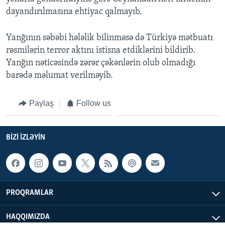
dayandırılmasına ehtiyac qalmayıb.
BIZI IZLƏYIN
Yanğının səbəbi hələlik bilinməsə də Türkiyə mətbuatı
rəsmilərin terror aktını istisna etdiklərini bildirib.
Yanğın nəticəsində zərər çəkənlərin olub olmadığı
Dillər
barədə məlumat verilməyib.
Paylaş
Follow us
BIZI IZLƏYIN
PROQRAMLAR
HAQQIMIZDA