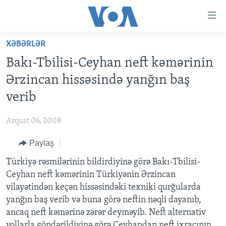
Accessibility
links
Skip
XƏBƏRLƏR
to
ANA SƏHİFƏ
Bakı-Tbilisi-Ceyhan neft kəmərinin
main
PROQRAMLAR
content
Ərzincan hissəsində yanğın baş
AZƏRBAYCAN
Skip
AMERIKA İCMALI
verib
to
DÜNYA
DÜNYAYA BAXIŞ
main
Avqust 06, 2008
ABŞ
FAKTLAR NƏ DEYIR?
UKRAYNA BÖHRANI
Navigation
Skip
Paylaş
İRAN AZƏRBAYCANI
İSRAIL-HƏMAS MÜNAQIŞƏSI
ABŞ SEÇKILƏRI 2024
to
Türkiyə rəsmilərinin bildirdiyinə görə Bakı-Tbilisi-
VIDEOLAR
Search
Ceyhan neft kəmərinin Türkiyənin Ərzincan
MEDIA AZADLIĞI
vilayətindən keçən hissəsindəki texniki qurğularda
BAŞ MƏQALƏ
yanğın baş verib və buna görə neftin nəqli dayanıb,
ancaq neft kəmərinə zərər deyməyib. Neft alternativ
yollarla göndərildiyinə görə Ceyhandan neft ixracının
LEARNING ENGLISH