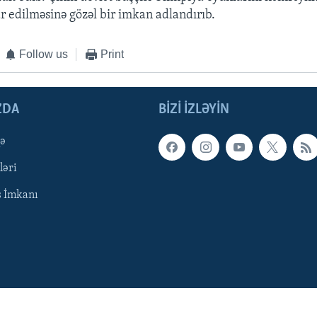
r edilməsinə gözəl bir imkan adlandırıb.
Follow us
Print
ZDA
BIZI IZLƏYIN
qə
ləri
ş İmkanı