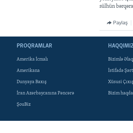
sülhün bərqəra
Paylaş
PROQRAMLAR
HAQQIMI
Amerika İcmalı
Bizimlə Əla
Amerikana
İstifadə Şərt
Dunyaya Baxış
Xüsusi Çıxı
İran Azərbaycanına Pəncərə
Bizim haqda
ŞouBiz
LEARNING ENGLISH
BIZI IZLƏYIN