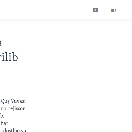
a
ilib
. Quş Yuvası
no-rejissor
ib.
ahar
, dostluq və