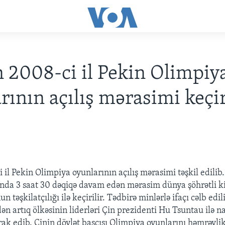
 2008-ci il Pekin Olimpiy
rının açılış mərasimi keçir
 il Pekin Olimpiya oyunlarının açılış mərasimi təşkil edilib
nda 3 saat 30 dəqiqə davam edən mərasim dünya şöhrətli ki
təşkilatçılığı ilə keçirilir. Tədbirə minlərlə ifaçı cəlb edil
n artıq ölkəsinin liderləri Çin prezidenti Hu Tsuntau ilə n
rak edib. Çinin dövlət başçısı Olimpiya oyunlarını həmrəylik