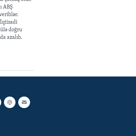
cı ABŞ
veriblər.
İqtisadi
zülə doğru
da azalıb.