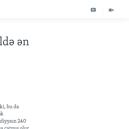
ildə ən
ki, bu da
ək
sadiyyaın 240
na çatmış olur.