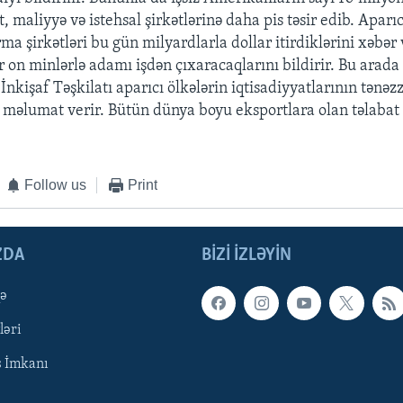
aat, maliyyə və istehsal şirkətlərinə daha pis təsir edib. Aparı
a şirkətləri bu gün milyardlarla dollar itirdiklərini xəbər 
 on minlərlə adamı işdən çıxaracaqlarını bildirir. Bu arada 
nkişaf Təşkilatı aparıcı ölkələrin iqtisadiyyatlarının tənəz
 məlumat verir. Bütün dünya boyu eksportlara olan təlabat 
Follow us
Print
ZDA
BIZI IZLƏYIN
qə
ləri
ş İmkanı