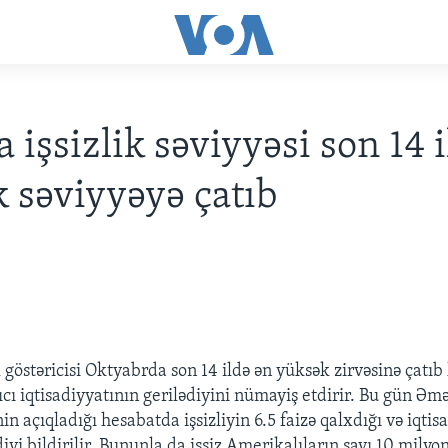
 işsizlik səviyyəsi son 14 
 səviyyəyə çatıb
8
 göstəricisi Oktyabrda son 14 ildə ən yüksək zirvəsinə çatıb 
cı iqtisadiyyatının gerilədiyini nümayiş etdirir. Bu gün Əm
 açıqladığı hesabatda işsizliyin 6.5 faizə qalxdığı və iqti
rdiyi bildirilir. Bununla da işsiz Amerikalıların sayı 10 milyo