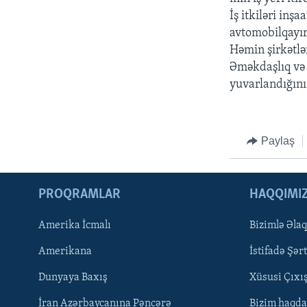
İş itkiləri inş
avtomobilqayırm
Həmin şirkətlər
Əməkdaşlıq və İ
yuvarlandığını
Paylaş
PROQRAMLAR
HAQQIMI
Amerika İcmalı
Bizimlə Əla
Amerikana
İstifadə Şərt
LEARNING ENGLISH
Dunyaya Baxış
Xüsusi Çıxı
BIZI IZLƏYIN
İran Azərbaycanına Pəncərə
Bizim haqda