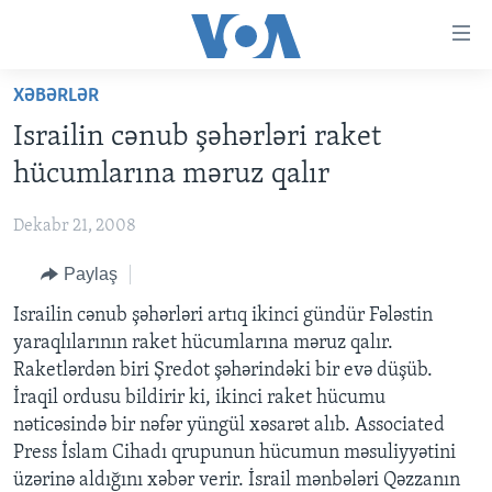
Accessibility
links
Skip
XƏBƏRLƏR
to
ANA SƏHİFƏ
Israilin cənub şəhərləri raket
main
PROQRAMLAR
content
hücumlarına məruz qalır
AZƏRBAYCAN
Skip
AMERIKA İCMALI
to
Dekabr 21, 2008
DÜNYA
DÜNYAYA BAXIŞ
main
Paylaş
ABŞ
FAKTLAR NƏ DEYIR?
UKRAYNA BÖHRANI
Navigation
Skip
İRAN AZƏRBAYCANI
Israilin cənub şəhərləri artıq ikinci gündür Fələstin
İSRAIL-HƏMAS MÜNAQIŞƏSI
ABŞ SEÇKILƏRI 2024
to
yaraqlılarının raket hücumlarına məruz qalır.
VIDEOLAR
Search
Raketlərdən biri Şredot şəhərindəki bir evə düşüb.
MEDIA AZADLIĞI
İraqil ordusu bildirir ki, ikinci raket hücumu
nəticəsində bir nəfər yüngül xəsarət alıb. Associated
BAŞ MƏQALƏ
Press İslam Cihadı qrupunun hücumun məsuliyyətini
üzərinə aldığını xəbər verir. İsrail mənbələri Qəzzanın
LEARNING ENGLISH