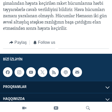
şimalından həyata keçirilən raket hücumlarına hərbi
təyyarələrlə cavab verildiyini bildirir. Hava hücumları
BIZI IZLƏYIN
zamanı yaralanan olmayıb. Hücumlar Həmasın iki gün
əvvəl altıaylıq atəşkəs razılığının başa çatdığını elan
etməsindən sonra həyata keçirilir.
Dillər
Paylaş
Follow us
BIZI IZLƏYIN
PROQRAMLAR
HAQQIMIZDA