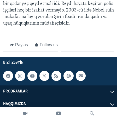
bir qədər geç qeyd etməli idi. Reydi həyata keçirən polis
işçiləri heç bir izahat verməyib. 2003-cü ildə Nobel sülh
BIZI IZLƏYIN
mükafatına layiq görülən Şirin İbadi İranda qadın və
uşaq hüquqlarının müdafiəçisidir.
Dillər
Paylaş
Follow us
BIZI IZLƏYIN
PROQRAMLAR
HAQQIMIZDA