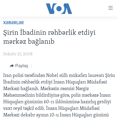
Accessibility
links
Skip
XƏBƏRLƏR
to
ANA SƏHİFƏ
Şirin İbadinin rəhbərlik etdiyi
main
PROQRAMLAR
content
mərkəz bağlanıb
AZƏRBAYCAN
Skip
AMERIKA İCMALI
to
Dekabr 21, 2008
DÜNYA
DÜNYAYA BAXIŞ
main
Paylaş
ABŞ
FAKTLAR NƏ DEYIR?
UKRAYNA BÖHRANI
Navigation
Skip
İRAN AZƏRBAYCANI
Iran polisi tərəfindən Nobel sülh mükafatı laureatı Şirin
İSRAIL-HƏMAS MÜNAQIŞƏSI
ABŞ SEÇKILƏRI 2024
to
İbadinin rəhbərlik etdiyi İnsan Hüquqları Müdafiəsi
VIDEOLAR
Search
Mərkəzi bağlanıb. Mərkəzin rəsmisi Nərgiz
MEDIA AZADLIĞI
Məhəmmədinin bildirdiyinə görə, polis mərkəzə İnsan
Hüquqları gününün 60-cı ildönümünə hazırlıq getdiyi
BAŞ MƏQALƏ
vaxt reyd təşkil edib. İnsan Hüquqları Müdafiəsi
Mərkəzi dekabr ayının 10-u İnsan Hüquqları gününü
LEARNING ENGLISH