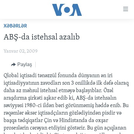
Accessibility
links
Skip
XƏBƏRLƏR
to
ANA SƏHİFƏ
ABŞ-da istehsal azalıb
main
PROQRAMLAR
content
Yanvar 02, 2009
AZƏRBAYCAN
Skip
AMERIKA İCMALI
to
DÜNYA
Paylaş
DÜNYAYA BAXIŞ
main
ABŞ
FAKTLAR NƏ DEYIR?
UKRAYNA BÖHRANI
Qlobal iqtisadi tənəzzül fonunda dünyanın ən iri
Navigation
iqtisadiyyatının zavodları son 3 onillikdə ilk dəfə olaraq
Skip
İRAN AZƏRBAYCANI
İSRAIL-HƏMAS MÜNAQIŞƏSI
ABŞ SEÇKILƏRI 2024
daha az məhsul istehsal etməyə başlayıblar. Özəl
to
VIDEOLAR
araşdırma şirkəti aşkar edib ki, ABŞ-da istehsalın
Search
səviyyəsi 1980-ci ildən bəri görünməmiş həddə enib. Bu
MEDIA AZADLIĞI
rəqəmlər əksər iqtisadçıların gözlədiyindən pisdir və
BAŞ MƏQALƏ
başqa tədqiqatlar Çin və Hindistanda da oxşar
proseslərin cərəyan etdiyini göstərir. Bu gün açıqlanan
LEARNING ENGLISH