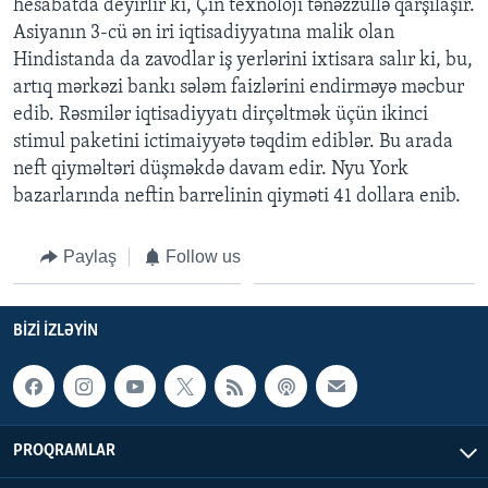
hesabatda deyirlir ki, Çin texnoloji tənəzzüllə qarşılaşır.
Asiyanın 3-cü ən iri iqtisadiyyatına malik olan
BIZI IZLƏYIN
Hindistanda da zavodlar iş yerlərini ixtisara salır ki, bu,
artıq mərkəzi bankı sələm faizlərini endirməyə məcbur
edib. Rəsmilər iqtisadiyyatı dirçəltmək üçün ikinci
stimul paketini ictimaiyyətə təqdim ediblər. Bu arada
Dillər
neft qiyməltəri düşməkdə davam edir. Nyu York
bazarlarında neftin barrelinin qiyməti 41 dollara enib.
Paylaş
Follow us
BIZI IZLƏYIN
PROQRAMLAR