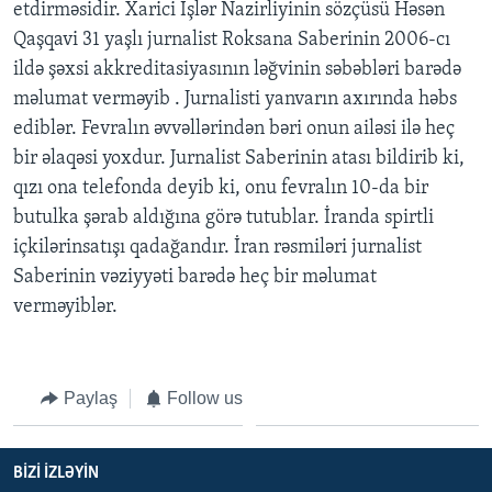
etdirməsidir. Xarici İşlər Nazirliyinin sözçüsü Həsən
Qaşqavi 31 yaşlı jurnalist Roksana Saberinin 2006-cı
BIZI IZLƏYIN
ildə şəxsi akkreditasiyasının ləğvinin səbəbləri barədə
məlumat verməyib . Jurnalisti yanvarın axırında həbs
ediblər. Fevralın əvvəllərindən bəri onun ailəsi ilə heç
bir əlaqəsi yoxdur. Jurnalist Saberinin atası bildirib ki,
Dillər
qızı ona telefonda deyib ki, onu fevralın 10-da bir
butulka şərab aldığına görə tutublar. İranda spirtli
içkilərinsatışı qadağandır. İran rəsmiləri jurnalist
Saberinin vəziyyəti barədə heç bir məlumat
verməyiblər.
Paylaş
Follow us
BIZI IZLƏYIN