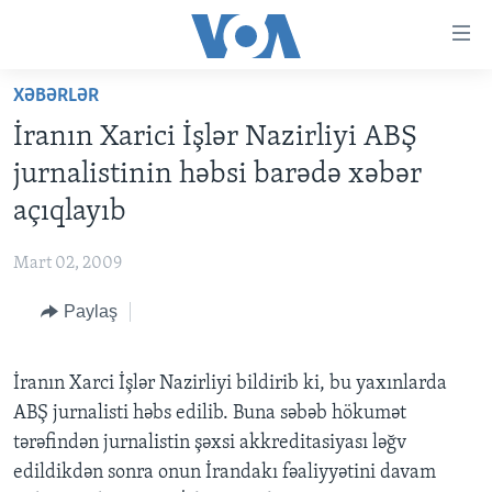
Accessibility
links
Skip
XƏBƏRLƏR
to
ANA SƏHİFƏ
İranın Xarici İşlər Nazirliyi ABŞ
main
PROQRAMLAR
content
jurnalistinin həbsi barədə xəbər
AZƏRBAYCAN
Skip
AMERIKA İCMALI
açıqlayıb
to
DÜNYA
DÜNYAYA BAXIŞ
main
Mart 02, 2009
ABŞ
FAKTLAR NƏ DEYIR?
UKRAYNA BÖHRANI
Navigation
Skip
Paylaş
İRAN AZƏRBAYCANI
İSRAIL-HƏMAS MÜNAQIŞƏSI
ABŞ SEÇKILƏRI 2024
to
VIDEOLAR
Search
İranın Xarci İşlər Nazirliyi bildirib ki, bu yaxınlarda
MEDIA AZADLIĞI
ABŞ jurnalisti həbs edilib. Buna səbəb hökumət
BAŞ MƏQALƏ
tərəfindən jurnalistin şəxsi akkreditasiyası ləğv
edildikdən sonra onun İrandakı fəaliyyətini davam
LEARNING ENGLISH