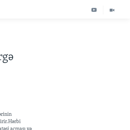
rgə
ərinin
irir.Hərbi
atəşi açması və