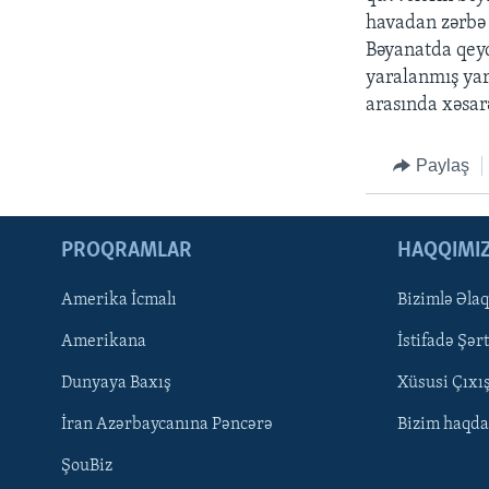
havadan zərbə 
Bəyanatda qeyd
yaralanmış yara
arasında xəsar
Paylaş
PROQRAMLAR
HAQQIMI
Amerika İcmalı
Bizimlə Əla
Amerikana
İstifadə Şərt
Dunyaya Baxış
Xüsusi Çıxı
LEARNING ENGLISH
İran Azərbaycanına Pəncərə
Bizim haqda
ŞouBiz
BIZI IZLƏYIN