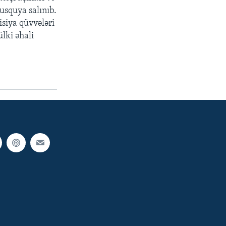
usquya salınıb.
siya qüvvələri
lki əhali