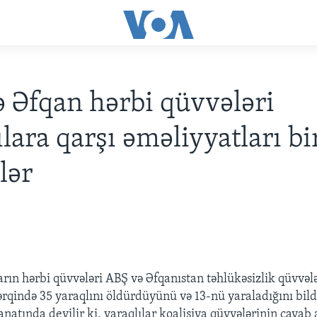
 Əfqan hərbi qüvvələri
ılara qarşı əməliyyatları bi
lər
arın hərbi qüvvələri ABŞ və Əfqanıstan təhlükəsizlik qüvvəl
ərqində 35 yaraqlını öldürdüyünü və 13-nü yaraladığını bild
natında deyilir ki, yaraqlılar koalisiya qüvvələrinin cavab 