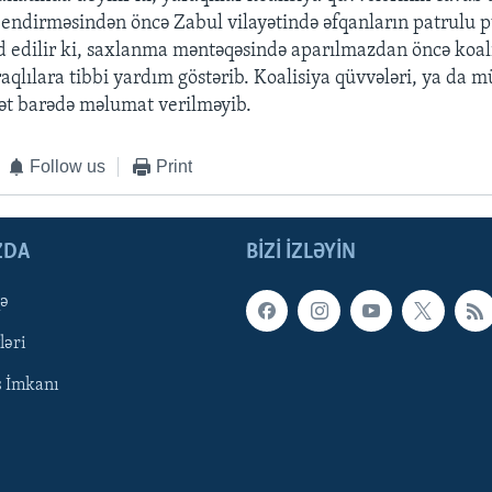
endirməsindən öncə Zabul vilayətində əfqanların patrulu p
 edilir ki, saxlanma məntəqəsində aparılmazdan öncə koali
qlılara tibbi yardım göstərib. Koalisiya qüvvələri, ya da mü
ət barədə məlumat verilməyib.
Follow us
Print
ZDA
BIZI IZLƏYIN
qə
ləri
ş İmkanı