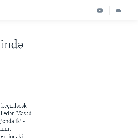
tində
 keçiriləcək
sil edən Məsud
ionda iki -
ninin
mentindəki