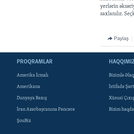
yerlərin əksəri
saxlanılır. Seç
Paylaş
PROQRAMLAR
HAQQIMI
Amerika İcmalı
Bizimlə Əla
Amerikana
İstifadə Şərt
Dunyaya Baxış
Xüsusi Çıxı
İran Azərbaycanına Pəncərə
Bizim haqda
LEARNING ENGLISH
ŞouBiz
BIZI IZLƏYIN