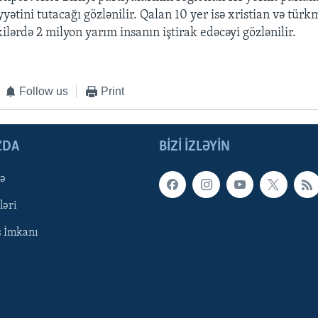
yyətini tutacağı gözlənilir. Qalan 10 yer isə xristian və tür
kilərdə 2 milyon yarım insanın iştirak edəcəyi gözlənilir.
Follow us
Print
ZDA
BIZI IZLƏYIN
qə
ləri
ş İmkanı