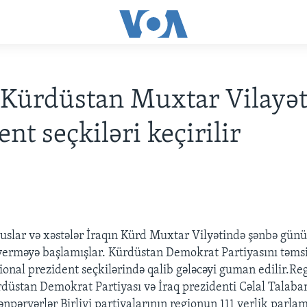
 Kürdüstan Muxtar Vilayə
nt seçkiləri keçirilir
uslar və xəstələr İraqın Kürd Muxtar Vilyətində şənbə günü
 verməyə başlamışlar. Kürdüstan Demokrat Partiyasını təm
ional prezident seçkilərində qalib gələcəyi guman edilir.Reg
düstan Demokrat Partiyası və İraq prezidenti Cəlal Talaba
npərvərlər Birliyi partiyalarının regionun 111 yerlik parla