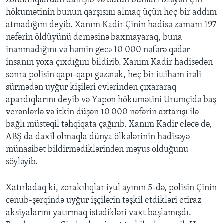
zorakılıqlardan danışıb və bütün bunları izləyən Çin
hökumətinin bunun qarşısını almaq üçün heç bir addım
atmadığını deyib. Xanım Kadir Çinin hadisə zamanı 197
BIZI IZLƏYIN
nəfərin öldüyünü deməsinə baxmayaraq, buna
inanmadığını və həmin gecə 10 000 nəfərə qədər
insanın yoxa çıxdığını bildirib. Xanım Kadir hadisədən
Dillər
sonra polisin qapı-qapı gəzərək, heç bir ittiham irəli
sürmədən uyğur kişiləri evlərindən çıxararaq
apardıqlarını deyib və Yapon hökumətini Urumçidə baş
verənlərlə və itkin düşən 10 000 nəfərin axtarışı ilə
bağlı müstəqil təhqiqata çağırıb. Xanım Kadir eləcə də,
ABŞ da daxil olmaqla dünya ölkələrinin hadisəyə
münasibət bildirmədiklərindən məyus olduğunu
söyləyib.
Xatırladaq ki, zorakılıqlar iyul ayının 5-də, polisin Çinin
cənub-şərqində uyğur işçilərin təşkil etdikləri etiraz
aksiyalarını yatırmaq istədikləri vaxt başlamışdı.