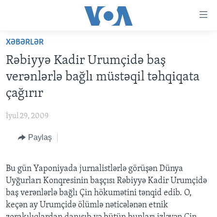
Accessibility
links
Skip
XƏBƏRLƏR
to
ANA SƏHİFƏ
Rəbiyyə Kadir Urumçidə baş
main
PROQRAMLAR
content
verənlərlə bağlı müstəqil təhqiqata
AZƏRBAYCAN
Skip
AMERIKA İCMALI
çağırır
to
DÜNYA
DÜNYAYA BAXIŞ
main
İyul 29, 2009
ABŞ
FAKTLAR NƏ DEYIR?
UKRAYNA BÖHRANI
Navigation
Skip
Paylaş
İRAN AZƏRBAYCANI
İSRAIL-HƏMAS MÜNAQIŞƏSI
ABŞ SEÇKILƏRI 2024
to
VIDEOLAR
Search
Bu gün Yaponiyada jurnalistlərlə görüşən Dünya
MEDIA AZADLIĞI
Uyğurları Konqresinin başçısı Rəbiyyə Kadir Urumçidə
BAŞ MƏQALƏ
baş verənlərlə bağlı Çin hökumətini tənqid edib. O,
keçən ay Urumçidə ölümlə nəticələnən etnik
LEARNING ENGLISH