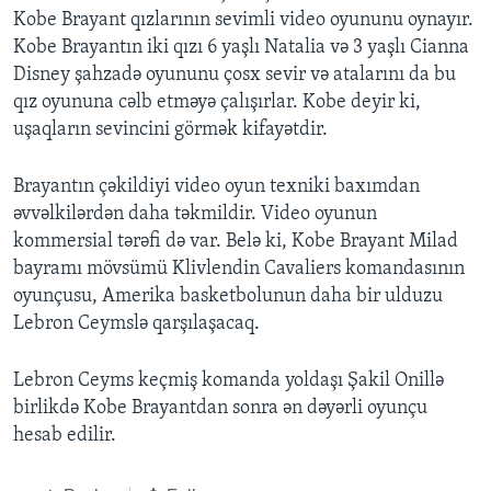
Kobe Brayant qızlarının sevimli video oyununu oynayır.
Kobe Brayantın iki qızı 6 yaşlı Natalia və 3 yaşlı Cianna
BIZI IZLƏYIN
Disney şahzadə oyununu çosx sevir və atalarını da bu
qız oyununa cəlb etməyə çalışırlar. Kobe deyir ki,
uşaqların sevincini görmək kifayətdir.
Dillər
Brayantın çəkildiyi video oyun texniki baxımdan
əvvəlkilərdən daha təkmildir. Video oyunun
kommersial tərəfi də var. Belə ki, Kobe Brayant Milad
bayramı mövsümü Klivlendin Cavaliers komandasının
oyunçusu, Amerika basketbolunun daha bir ulduzu
Lebron Ceymslə qarşılaşacaq.
Lebron Ceyms keçmiş komanda yoldaşı Şakil Onillə
birlikdə Kobe Brayantdan sonra ən dəyərli oyunçu
hesab edilir.