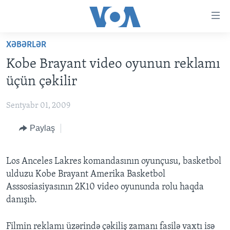
Accessibility
links
Skip
XƏBƏRLƏR
to
ANA SƏHİFƏ
Kobe Brayant video oyunun reklamı
main
PROQRAMLAR
content
üçün çəkilir
AZƏRBAYCAN
Skip
AMERIKA İCMALI
to
Sentyabr 01, 2009
DÜNYA
DÜNYAYA BAXIŞ
main
Paylaş
ABŞ
FAKTLAR NƏ DEYIR?
UKRAYNA BÖHRANI
Navigation
Skip
İRAN AZƏRBAYCANI
İSRAIL-HƏMAS MÜNAQIŞƏSI
ABŞ SEÇKILƏRI 2024
to
Los Anceles Lakres komandasının oyunçusu, basketbol
VIDEOLAR
Search
ulduzu Kobe Brayant Amerika Basketbol
MEDIA AZADLIĞI
Asssosiasiyasının 2K10 video oyununda rolu haqda
danışıb.
BAŞ MƏQALƏ
Filmin reklamı üzərində çəkiliş zamanı fasilə vaxtı isə
LEARNING ENGLISH