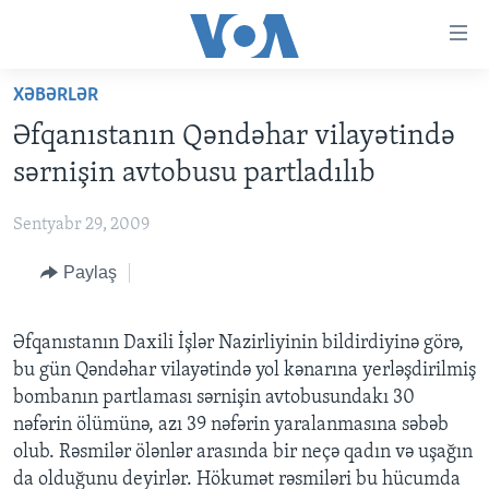
Accessibility
links
Skip
XƏBƏRLƏR
to
ANA SƏHİFƏ
Əfqanıstanın Qəndəhar vilayətində
main
PROQRAMLAR
content
sərnişin avtobusu partladılıb
AZƏRBAYCAN
Skip
AMERIKA İCMALI
to
Sentyabr 29, 2009
DÜNYA
DÜNYAYA BAXIŞ
main
Paylaş
ABŞ
FAKTLAR NƏ DEYIR?
UKRAYNA BÖHRANI
Navigation
Skip
İRAN AZƏRBAYCANI
İSRAIL-HƏMAS MÜNAQIŞƏSI
ABŞ SEÇKILƏRI 2024
to
Əfqanıstanın Daxili İşlər Nazirliyinin bildirdiyinə görə,
VIDEOLAR
Search
bu gün Qəndəhar vilayətində yol kənarına yerləşdirilmiş
MEDIA AZADLIĞI
bombanın partlaması sərnişin avtobusundakı 30
nəfərin ölümünə, azı 39 nəfərin yaralanmasına səbəb
BAŞ MƏQALƏ
olub. Rəsmilər ölənlər arasında bir neçə qadın və uşağın
da olduğunu deyirlər. Hökumət rəsmiləri bu hücumda
LEARNING ENGLISH