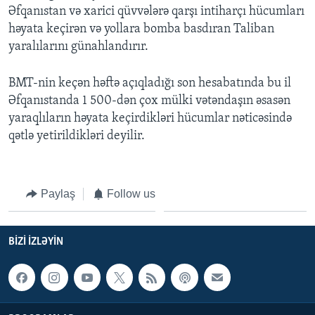
Əfqanıstan və xarici qüvvələrə qarşı intiharçı hücumları
həyata keçirən və yollara bomba basdıran Taliban
BIZI IZLƏYIN
yaralılarını günahlandırır.
BMT-nin keçən həftə açıqladığı son hesabatında bu il
Əfqanıstanda 1 500-dən çox mülki vətəndaşın əsasən
Dillər
yaraqlıların həyata keçirdikləri hücumlar nəticəsində
qətlə yetirildikləri deyilir.
Paylaş
Follow us
BIZI IZLƏYIN