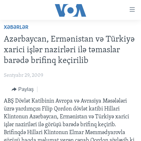
Accessibility
links
Skip
XƏBƏRLƏR
to
ANA SƏHİFƏ
Azərbaycan, Ermənistan və Türkiyə
main
PROQRAMLAR
content
xarici işlər nazirləri ilə təmaslar
AZƏRBAYCAN
Skip
AMERIKA İCMALI
barədə brifinq keçirilib
to
DÜNYA
DÜNYAYA BAXIŞ
main
Sentyabr 29, 2009
ABŞ
FAKTLAR NƏ DEYIR?
UKRAYNA BÖHRANI
Navigation
Skip
Paylaş
İRAN AZƏRBAYCANI
İSRAIL-HƏMAS MÜNAQIŞƏSI
ABŞ SEÇKILƏRI 2024
to
ABŞ Dövlət Katibinin Avropa və Avrasiya Məsələləri
VIDEOLAR
Search
üzrə yardımçısı Filip Qordon dövlət katibi Hillari
MEDIA AZADLIĞI
Klintonun Azərbaycan, Ermənistan və Türkiyə xarici
BAŞ MƏQALƏ
işlər naziriləri ilə görüşü barədə brifinq keçirib.
Brifinqdə Hillari Klintonun Elmar Məmmədyarovla
görüşü haqda məlumat verən cənab Qordon söyləyib ki,
LEARNING ENGLISH