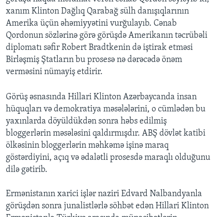
xanım Klinton Dağlıq Qarabağ sülh danışıqlarının
Amerika üçün əhəmiyyətini vurğulayıb. Cənab
BIZI IZLƏYIN
Qordonun sözlərinə görə görüşdə Amerikanın təcrübəli
diplomatı səfir Robert Bradtkenin də iştirak etməsi
Birləşmiş Ştatların bu prosesə nə dərəcədə önəm
Dillər
verməsini nümayiş etdirir.
Görüş əsnasında Hillari Klinton Azərbaycanda insan
hüquqları və demokratiya məsələlərini, o cümlədən bu
yaxınlarda döyüldükdən sonra həbs edilmiş
bloggerlərin məsələsini qaldırmışdır. ABŞ dövlət katibi
ölkəsinin bloggerlərin məhkəmə işinə maraq
göstərdiyini, açıq və ədalətli prosesdə maraqlı olduğunu
dilə gətirib.
Ermənistanın xarici işlər naziri Edvard Nalbandyanla
görüşdən sonra junalistlərlə söhbət edən Hillari Klinton