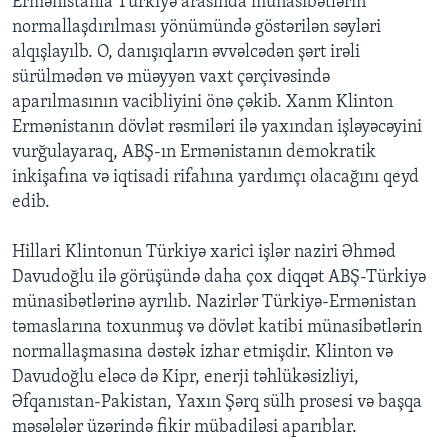
Ermənistanla Türkiyə arasında münasibətlərin
normallaşdırılması yönümündə göstərilən səyləri
alqışlayılb. O, danışıqların əvvəlcədən şərt irəli
sürülmədən və müəyyən vaxt çərçivəsində
aparılmasının vacibliyini önə çəkib. Xanm Klinton
Ermənistanın dövlət rəsmiləri ilə yaxından işləyəcəyini
vurğulayaraq, ABŞ-ın Ermənistanın demokratik
inkişafına və iqtisadi rifahına yardımçı olacağını qeyd
edib.
Hillari Klintonun Türkiyə xarici işlər naziri Əhməd
Davudoğlu ilə görüşündə daha çox diqqət ABŞ-Türkiyə
münasibətlərinə ayrılıb. Nazirlər Türkiyə-Ermənistan
təmaslarına toxunmuş və dövlət katibi münasibətlərin
normallaşmasına dəstək izhar etmişdir. Klinton və
Davudoğlu eləcə də Kipr, enerji təhlükəsizliyi,
Əfqanıstan-Pakistan, Yaxın Şərq sülh prosesi və başqa
məsələlər üzərində fikir mübadiləsi aparıblar.