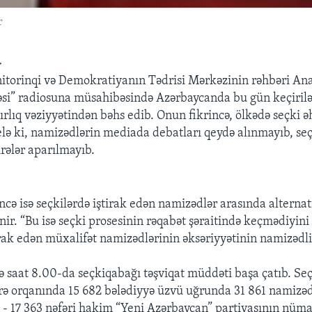
r
>
nitorinqi və Demokratiyanın Tədrisi Mərkəzinin rəhbəri A
si” radiosuna müsahibəsində Azərbaycanda bu gün keçirilə
ırlıq vəziyyətindən bəhs edib. Onun fikrincə, ölkədə seçki ə
elə ki, namizədlərin mediada debatları qeydə alınmayıb, seç
rələr aparılmayıb.
ncə isə seçkilərdə iştirak edən namizədlər arasında alternati
inir. “Bu isə seçki prosesinin rəqabət şəraitində keçmədiyini 
irak edən müxalifət namizədlərinin əksəriyyətinin namizədl
 saat 8.00-da seçkiqabağı təşviqat müddəti başa çatıb. Seç
rə orqanında 15 682 bələdiyyə üzvü uğrunda 31 861 namizə
n - 17 363 nəfəri hakim “Yeni Azərbaycan” partiyasının nüma