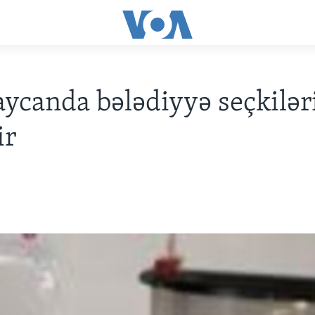
ycanda bələdiyyə seçkilər
ir