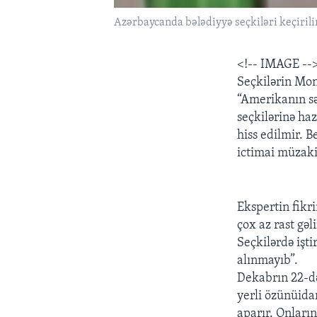
Azərbaycanda bələdiyyə seçkiləri keçirili
<!-- IMAGE --
Seçkilərin Mo
“Amerikanın sə
seçkilərinə haz
hiss edilmir. B
ictimai müzaki
Ekspertin fikri
çox az rast gəl
Seçkilərdə işt
alınmayıb”.
Dekabrın 22-də
yerli özünüida
aparır. Onları