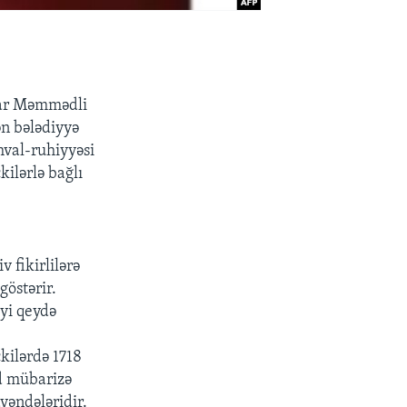
nar Məmmədli
n bələdiyyə
hval-ruhiyyəsi
kilərlə bağlı
v fikirlilərə
göstərir.
iyi qeydə
kilərdə 1718
d mübarizə
yəndələridir.