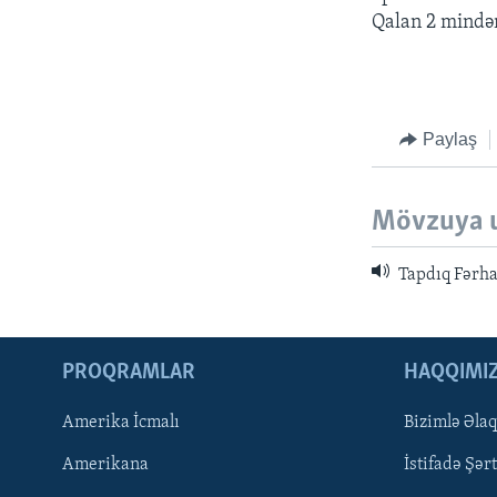
Qalan 2 mindən
Paylaş
Mövzuya 
Tapdıq Fərh
PROQRAMLAR
HAQQIMI
Amerika İcmalı
Bizimlə Əla
LEARNING ENGLISH
Amerikana
İstifadə Şərt