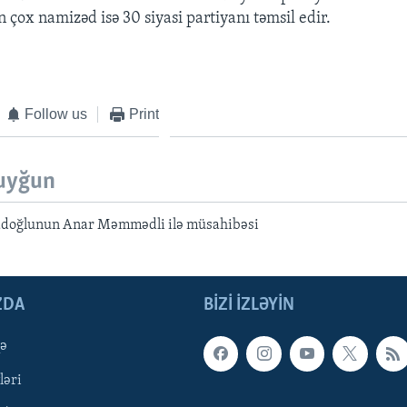
 çox namizəd isə 30 siyasi partiyanı təmsil edir.
Follow us
Print
uyğun
adoğlunun Anar Məmmədli ilə müsahibəsi
ZDA
BIZI IZLƏYIN
qə
ləri