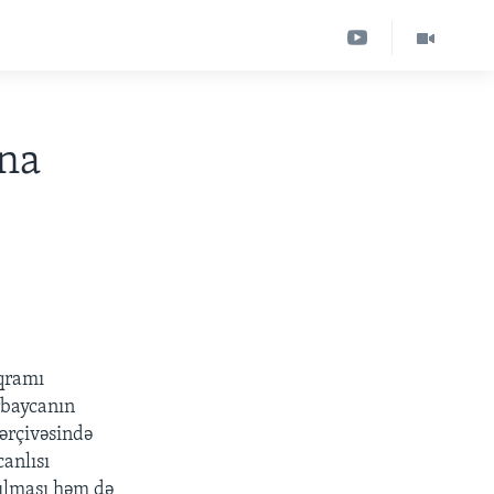
ana
oqramı
rbaycanın
ərçivəsində
anlısı
ılması həm də