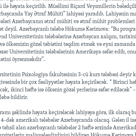
 ilə həyata keçirilib. Müəllimi Riçard Veysmillerin bələdçil
baycanda Yay Ətraf Mühiti” lahiyəsi yaradıb. Lahiyənin ma
ələri Azərbaycanın ətraf mühiti və ətraf mühit problemləri i
t deyil. Azərbaycanlı tələbə Hökumə Kərimova: “Bu proqra
nd Universitetinin tələbələrinə Azərbaycan xalqını, tarixin
və ölkəmizin gözəl təbiətini təqdim etmək və eyni zamand
zər Universitetinin tələbələrinin Amerikaya səfər edib, onu
iətini öyrənməkdir”.
itetinin Psixologiya fakultəsinin 3-cü kurs tələbəsi deyir ki
vəsində bir çox fəaliyyətlər həyata keçiriləcək. “ Birinci həf
əcək, ikinci həftə isə ölkənin gözəl yerlərinə səfər ediləcək” 
ləbə bildirir.
amı şəklində həyata keçirələcək lahiyəyə görə, ilk olaraq bu
4-dək amerikalı tələbələr Azərbaycanda olacaq. Gələn il is
 təhsil alan azərbaycanlı tələbələr 2 həftə ərzində Amerika
rsitetlərin maliyyələşdirdiyini bildirən Hökumə Kərimova 