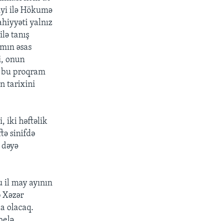
iyi ilə Hökumə
hiyyəti yalnız
lə tanış
mın əsas
i, onun
a bu proqram
n tarixini
, iki həftəlik
tə sinifdə
– dəyə
 il may ayının
ə Xəzər
da olacaq.
belə