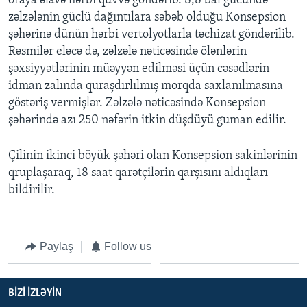
oraya əlavə hərbi qüvvə göndərib. 8,8 bal gücündə
zəlzələnin güclü dağıntılara səbəb olduğu Konsepsion
şəhərinə dünün hərbi vertolyotlarla təchizat göndərilib.
BIZI IZLƏYIN
Rəsmilər eləcə də, zəlzələ nəticəsində ölənlərin
şəxsiyyətlərinin müəyyən edilməsi üçün cəsədlərin
idman zalında quraşdırlılmış morqda saxlanılmasına
Dillər
göstəriş vermişlər. Zəlzələ nəticəsində Konsepsion
şəhərində azı 250 nəfərin itkin düşdüyü guman edilir.
Çilinin ikinci böyük şəhəri olan Konsepsion sakinlərinin
qruplaşaraq, 18 saat qarətçilərin qarşısını aldıqları
bildirilir.
Paylaş
Follow us
BIZI IZLƏYIN