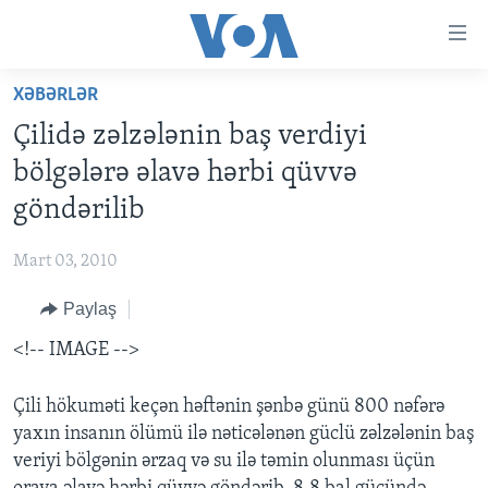
Accessibility
links
Skip
XƏBƏRLƏR
to
ANA SƏHİFƏ
Çilidə zəlzələnin baş verdiyi
main
PROQRAMLAR
content
bölgələrə əlavə hərbi qüvvə
AZƏRBAYCAN
Skip
AMERIKA İCMALI
göndərilib
to
DÜNYA
DÜNYAYA BAXIŞ
main
Mart 03, 2010
ABŞ
FAKTLAR NƏ DEYIR?
UKRAYNA BÖHRANI
Navigation
Skip
Paylaş
İRAN AZƏRBAYCANI
İSRAIL-HƏMAS MÜNAQIŞƏSI
ABŞ SEÇKILƏRI 2024
to
<!-- IMAGE -->
VIDEOLAR
Search
MEDIA AZADLIĞI
Çili hökuməti keçən həftənin şənbə günü 800 nəfərə
BAŞ MƏQALƏ
yaxın insanın ölümü ilə nəticələnən güclü zəlzələnin baş
veriyi bölgənin ərzaq və su ilə təmin olunması üçün
LEARNING ENGLISH