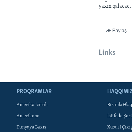
yaxın qalacaq.
Paylaş
Links
PROQRAMLAR
HAQQIMI
Amerika İcmalı
Bizimlə Əla
LEARNING ENGLISH
Amerikana
İstifadə Şərt
Dunyaya Baxış
Xüsusi Çıxı
BIZI IZLƏYIN