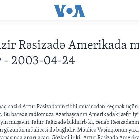
zir Rəsizadə Amerikada m
 - 2003-04-24
baş naziri Artur Rəsizadənin tibbi müainədən keçmək üçün
. Bu barədə radiomuza Azərbaycanın Amerikadakı səfirliy
liyin müşaviri Tahir Tağızadə bildirirb ki, cənab Rəsizadənin 
un gözünün müalicəsi ilə bağlıdır. Müalicə Vaşinqtonun yax
anasında aparılacaq. Gözlənilir ki, Artur Rəsizadə Amerika