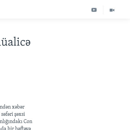
üalicə
indən xəbər
səfəri şəxsi
ınlığındakı Con
da bir həftəyə