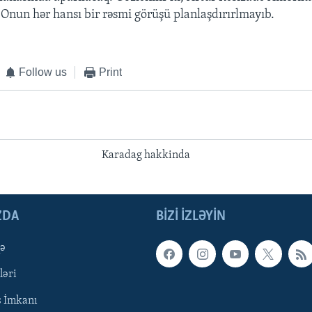
 Onun hər hansı bir rəsmi görüşü planlaşdırırlmayıb.
Follow us
Print
Karadag hakkinda
ZDA
BIZI IZLƏYIN
qə
ləri
ş İmkanı