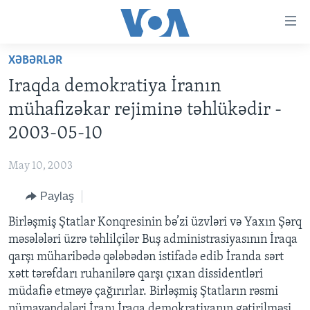
Accessibility
links
Skip
XƏBƏRLƏR
to
ANA SƏHİFƏ
Iraqda demokratiya İranın
main
PROQRAMLAR
content
mühafizəkar rejiminə təhlükədir -
AZƏRBAYCAN
Skip
AMERIKA İCMALI
2003-05-10
to
DÜNYA
DÜNYAYA BAXIŞ
main
May 10, 2003
ABŞ
FAKTLAR NƏ DEYIR?
UKRAYNA BÖHRANI
Navigation
Skip
Paylaş
İRAN AZƏRBAYCANI
İSRAIL-HƏMAS MÜNAQIŞƏSI
ABŞ SEÇKILƏRI 2024
to
Birləşmiş Ştatlar Konqresinin bə’zi üzvləri və Yaxın Şərq
VIDEOLAR
Search
məsələləri üzrə təhlilçilər Buş administrasiyasının İraqa
MEDIA AZADLIĞI
qarşı müharibədə qələbədən istifadə edib İranda sərt
BAŞ MƏQALƏ
xətt tərəfdarı ruhanilərə qarşı çıxan dissidentləri
müdafiə etməyə çağırırlar. Birləşmiş Ştatların rəsmi
nümayəndələri İranı İraqa demokratiyanın gətirilməsi
LEARNING ENGLISH