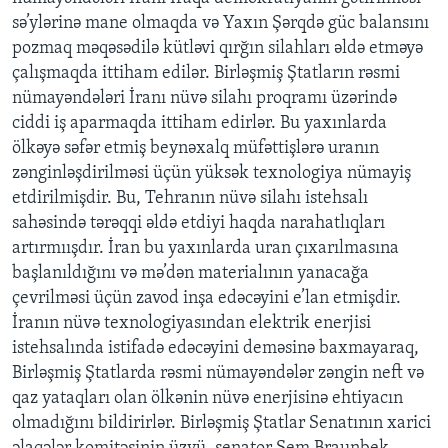
sə’ylərinə mane olmaqda və Yaxın Şərqdə güc balansını
pozmaq məqəsədilə kütləvi qırğın silahları əldə etməyə
BIZI IZLƏYIN
çalışmaqda ittiham edilər. Birləşmiş Ştatların rəsmi
nümayəndələri İranı nüvə silahı proqramı üzərində
ciddi iş aparmaqda ittiham edirlər. Bu yaxınlarda
Dillər
ölkəyə səfər etmiş beynəxalq müfəttişlərə uranın
zənginləşdirilməsi üçün yüksək texnologiya nümayiş
etdirilmişdir. Bu, Tehranın nüvə silahı istehsalı
sahəsində tərəqqi əldə etdiyi haqda narahatlıqları
artırmıışdır. İran bu yaxınlarda uran çıxarılmasına
başlanıldığını və mə’dən materialının yanacağa
çevrilməsi üçün zavod inşa edəcəyini e’lan etmişdir.
İranın nüvə texnologiyasından elektrik enerjisi
istehsalında istifadə edəcəyini deməsinə baxmayaraq,
Birləşmiş Ştatlarda rəsmi nümayəndələr zəngin neft və
qaz yataqları olan ölkənin nüvə enerjisinə ehtiyacın
olmadığını bildirirlər. Birləşmiş Ştatlar Senatının xarici