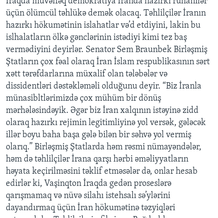
İraqda müvəffəq demokratiya İranda hazırkı ruhanilər
üçün ölümcül təhlükə demək olacaq. Təhlilçilər İranın
hazırkı hökumətinin islahatlar və’d etdiyini, lakin bu
islhalatların ölkə gənclərinin istədiyi kimi tez baş
vermədiyini deyirlər. Senator Sem Braunbek Birləşmiş
Ştatların çox fəal olaraq İran İslam respublikasının sərt
xətt tərəfdarlarına müxalif olan tələbələr və
dissidentləri dəstəkləməli olduğunu deyir. “Biz İranla
münasibltlərimizdə çox mühüm bir dönüş
mərhələsindəyik. Əgər biz İran xalqının istəyinə zidd
olaraq hazırkı rejimin legitimliyinə yol versək, gələcək
illər boyu baha başa gələ bilən bir səhvə yol vermiş
olarıq.” Birləşmiş Ştatlarda həm rəsmi nümayəndələr,
həm də təhlilçilər İrana qarşı hərbi əməliyyatların
həyata keçirilməsini təklif etməsələr də, onlar hesab
edirlər ki, Vaşinqton İraqda gedən proseslərə
qarışmamaq və nüvə silahı istehsalı sə’ylərini
dayandırmaq üçün İran hökumətinə təzyiqləri