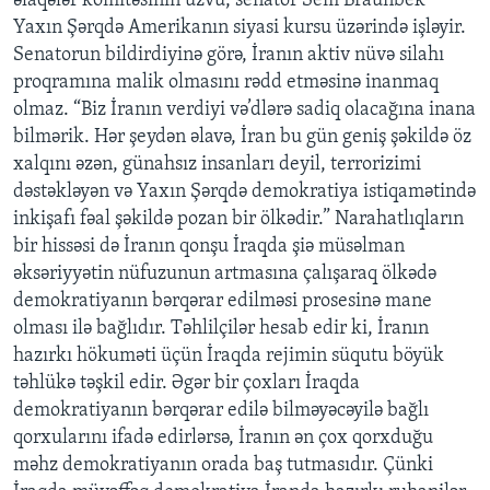
əlaqələr komitəsinin üzvü, senator Sem Braunbek
Yaxın Şərqdə Amerikanın siyasi kursu üzərində işləyir.
Senatorun bildirdiyinə görə, İranın aktiv nüvə silahı
proqramına malik olmasını rədd etməsinə inanmaq
olmaz. “Biz İranın verdiyi və’dlərə sadiq olacağına inana
bilmərik. Hər şeydən əlavə, İran bu gün geniş şəkildə öz
xalqını əzən, günahsız insanları deyil, terrorizimi
dəstəkləyən və Yaxın Şərqdə demokratiya istiqamətində
inkişafı fəal şəkildə pozan bir ölkədir.” Narahatlıqların
bir hissəsi də İranın qonşu İraqda şiə müsəlman
əksəriyyətin nüfuzunun artmasına çalışaraq ölkədə
demokratiyanın bərqərar edilməsi prosesinə mane
olması ilə bağlıdır. Təhlilçilər hesab edir ki, İranın
hazırkı hökuməti üçün İraqda rejimin süqutu böyük
təhlükə təşkil edir. Əgər bir çoxları İraqda
demokratiyanın bərqərar edilə bilməyəcəyilə bağlı
qorxularını ifadə edirlərsə, İranın ən çox qorxduğu
məhz demokratiyanın orada baş tutmasıdır. Çünki