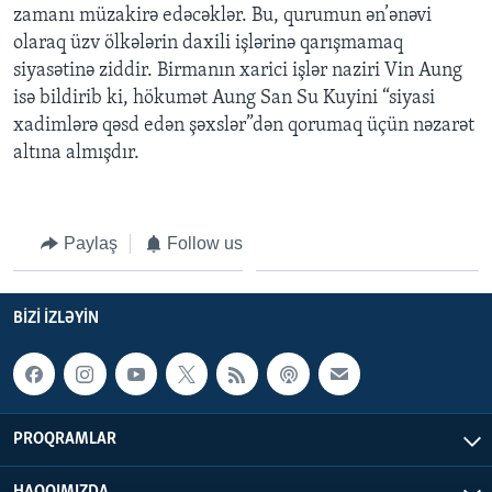
zamanı müzakirə edəcəklər. Bu, qurumun ən’ənəvi
olaraq üzv ölkələrin daxili işlərinə qarışmamaq
BIZI IZLƏYIN
siyasətinə ziddir. Birmanın xarici işlər naziri Vin Aung
isə bildirib ki, hökumət Aung San Su Kuyini “siyasi
xadimlərə qəsd edən şəxslər”dən qorumaq üçün nəzarət
altına almışdır.
Dillər
Paylaş
Follow us
BIZI IZLƏYIN
PROQRAMLAR
HAQQIMIZDA