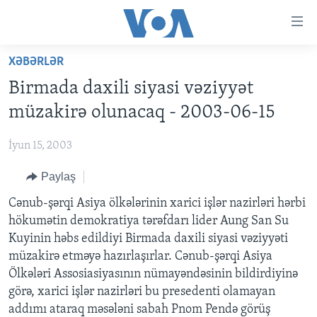
Accessibility
links
Skip
XƏBƏRLƏR
to
ANA SƏHİFƏ
Birmada daxili siyasi vəziyyət
main
PROQRAMLAR
content
müzakirə olunacaq - 2003-06-15
AZƏRBAYCAN
Skip
AMERIKA İCMALI
to
İyun 15, 2003
DÜNYA
DÜNYAYA BAXIŞ
main
Paylaş
ABŞ
FAKTLAR NƏ DEYIR?
UKRAYNA BÖHRANI
Navigation
Skip
İRAN AZƏRBAYCANI
Cənub-şərqi Asiya ölkələrinin xarici işlər nazirləri hərbi
İSRAIL-HƏMAS MÜNAQIŞƏSI
ABŞ SEÇKILƏRI 2024
to
hökumətin demokratiya tərəfdarı lider Aung San Su
VIDEOLAR
Search
Kuyinin həbs edildiyi Birmada daxili siyasi vəziyyəti
MEDIA AZADLIĞI
müzakirə etməyə hazırlaşırlar. Cənub-şərqi Asiya
Ölkələri Assosiasiyasının nümayəndəsinin bildirdiyinə
BAŞ MƏQALƏ
görə, xarici işlər nazirləri bu presedenti olamayan
addımı ataraq məsələni sabah Pnom Pendə görüş
LEARNING ENGLISH