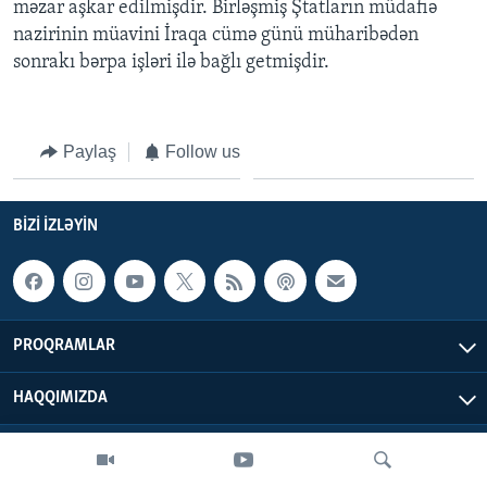
məzar aşkar edilmişdir. Birləşmiş Ştatların müdafiə
nazirinin müavini İraqa cümə günü müharibədən
BIZI IZLƏYIN
sonrakı bərpa işləri ilə bağlı getmişdir.
Paylaş
Follow us
Dillər
BIZI IZLƏYIN
PROQRAMLAR
HAQQIMIZDA