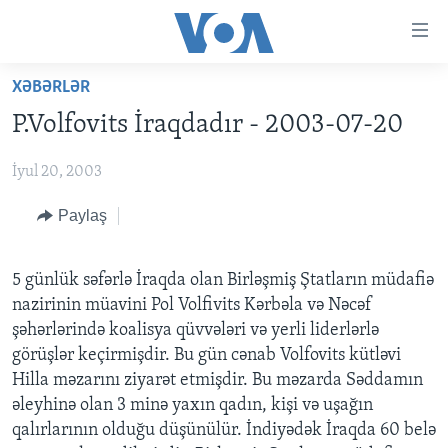
Accessibility
links
Skip
XƏBƏRLƏR
to
ANA SƏHİFƏ
P.Volfovits İraqdadır - 2003-07-20
main
PROQRAMLAR
content
İyul 20, 2003
AZƏRBAYCAN
Skip
AMERIKA İCMALI
to
DÜNYA
Paylaş
DÜNYAYA BAXIŞ
main
ABŞ
FAKTLAR NƏ DEYIR?
UKRAYNA BÖHRANI
Navigation
Skip
5 günlük səfərlə İraqda olan Birləşmiş Ştatların müdafiə
İRAN AZƏRBAYCANI
İSRAIL-HƏMAS MÜNAQIŞƏSI
ABŞ SEÇKILƏRI 2024
to
nazirinin müavini Pol Volfivits Kərbəla və Nəcəf
VIDEOLAR
Search
şəhərlərində koalisya qüvvələri və yerli liderlərlə
görüşlər keçirmişdir. Bu gün cənab Volfovits kütləvi
MEDIA AZADLIĞI
Hilla məzarını ziyarət etmişdir. Bu məzarda Səddamın
BAŞ MƏQALƏ
əleyhinə olan 3 minə yaxın qadın, kişi və uşağın
qalırlarının olduğu düşünülür. İndiyədək İraqda 60 belə
LEARNING ENGLISH