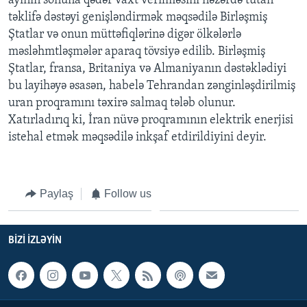
ayının sonuna qədər vaxt verilməsini nəzərdə tutan
təklifə dəstəyi genişləndirmək məqsədilə Birləşmiş
Ştatlar və onun müttəfiqlərinə digər ölkələrlə
BIZI IZLƏYIN
məsləhmtləşmələr aparaq tövsiyə edilib. Birləşmiş
Ştatlar, fransa, Britaniya və Almaniyanın dəstəklədiyi
bu layihəyə əsasən, habelə Tehrandan zənginləşdirilmiş
Dillər
uran proqramını təxirə salmaq tələb olunur.
Xatırladırıq ki, İran nüvə proqramının elektrik enerjisi
istehal etmək məqsədilə inkşaf etdirildiyini deyir.
Paylaş
Follow us
BIZI IZLƏYIN