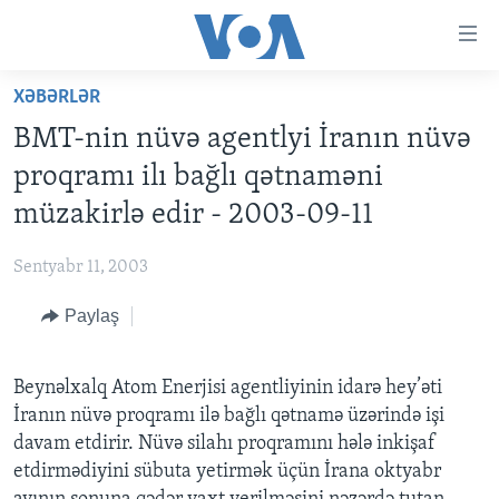
Accessibility
links
Skip
XƏBƏRLƏR
to
ANA SƏHİFƏ
BMT-nin nüvə agentlyi İranın nüvə
main
PROQRAMLAR
content
proqramı ilı bağlı qətnaməni
AZƏRBAYCAN
Skip
AMERIKA İCMALI
müzakirlə edir - 2003-09-11
to
DÜNYA
DÜNYAYA BAXIŞ
main
Sentyabr 11, 2003
ABŞ
FAKTLAR NƏ DEYIR?
UKRAYNA BÖHRANI
Navigation
Skip
Paylaş
İRAN AZƏRBAYCANI
İSRAIL-HƏMAS MÜNAQIŞƏSI
ABŞ SEÇKILƏRI 2024
to
VIDEOLAR
Search
Beynəlxalq Atom Enerjisi agentliyinin idarə hey’əti
MEDIA AZADLIĞI
İranın nüvə proqramı ilə bağlı qətnamə üzərində işi
BAŞ MƏQALƏ
davam etdirir. Nüvə silahı proqramını hələ inkişaf
etdirmədiyini sübuta yetirmək üçün İrana oktyabr
LEARNING ENGLISH