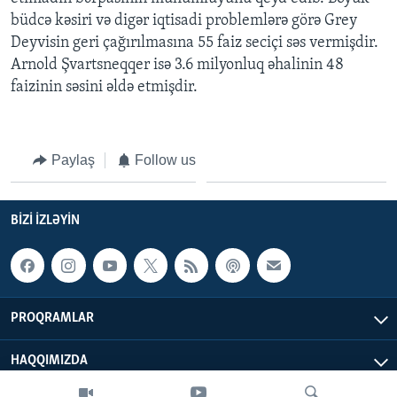
büdcə kəsiri və digər iqtisadi problemlərə görə Grey
Deyvisin geri çağırılmasına 55 faiz seciçi səs vermişdir.
BIZI IZLƏYIN
Arnold Şvartsneqqer isə 3.6 milyonluq əhalinin 48
faizinin səsini əldə etmişdir.
Dillər
Paylaş
Follow us
BIZI IZLƏYIN
PROQRAMLAR
HAQQIMIZDA