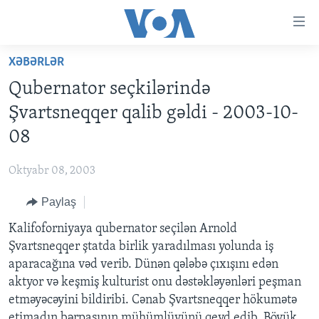
Accessibility
links
Skip
XƏBƏRLƏR
to
ANA SƏHİFƏ
Qubernator seçkilərində
main
PROQRAMLAR
content
Şvartsneqqer qalib gəldi - 2003-10-
AZƏRBAYCAN
Skip
AMERIKA İCMALI
08
to
DÜNYA
DÜNYAYA BAXIŞ
main
Oktyabr 08, 2003
ABŞ
FAKTLAR NƏ DEYIR?
UKRAYNA BÖHRANI
Navigation
Skip
Paylaş
İRAN AZƏRBAYCANI
İSRAIL-HƏMAS MÜNAQIŞƏSI
ABŞ SEÇKILƏRI 2024
to
Kalifoforniyaya qubernator seçilən Arnold
VIDEOLAR
Search
Şvartsneqqer ştatda birlik yaradılması yolunda iş
MEDIA AZADLIĞI
aparacağına vəd verib. Dünən qələbə çıxışını edən
BAŞ MƏQALƏ
aktyor və keşmiş kulturist onu dəstəkləyənləri peşman
etməyəcəyini bildiribi. Cənab Şvartsneqqer hökumətə
etimadın bərpasının mühümlüyünü qeyd edib. Böyük
LEARNING ENGLISH