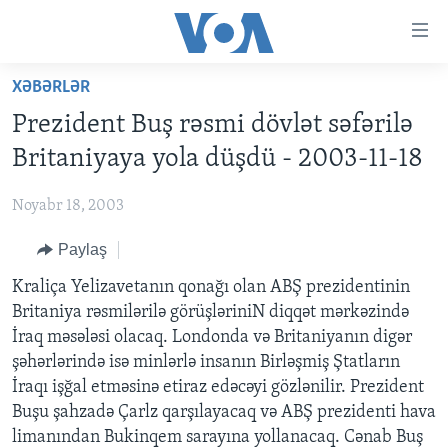
Accessibility
links
Skip
XƏBƏRLƏR
to
ANA SƏHİFƏ
Prezident Buş rəsmi dövlət səfərilə
main
PROQRAMLAR
content
Britaniyaya yola düşdü - 2003-11-18
AZƏRBAYCAN
Skip
AMERIKA İCMALI
to
Noyabr 18, 2003
DÜNYA
DÜNYAYA BAXIŞ
main
Paylaş
ABŞ
FAKTLAR NƏ DEYIR?
UKRAYNA BÖHRANI
Navigation
Skip
İRAN AZƏRBAYCANI
Kraliça Yelizavetanın qonağı olan ABŞ prezidentinin
İSRAIL-HƏMAS MÜNAQIŞƏSI
ABŞ SEÇKILƏRI 2024
to
Britaniya rəsmilərilə görüşləriniN diqqət mərkəzində
VIDEOLAR
Search
İraq məsələsi olacaq. Londonda və Britaniyanın digər
MEDIA AZADLIĞI
şəhərlərində isə minlərlə insanın Birləşmiş Ştatların
İraqı işğal etməsinə etiraz edəcəyi gözlənilir. Prezident
BAŞ MƏQALƏ
Buşu şahzadə Çarlz qarşılayacaq və ABŞ prezidenti hava
limanından Bukinqem sarayına yollanacaq. Cənab Buş
LEARNING ENGLISH