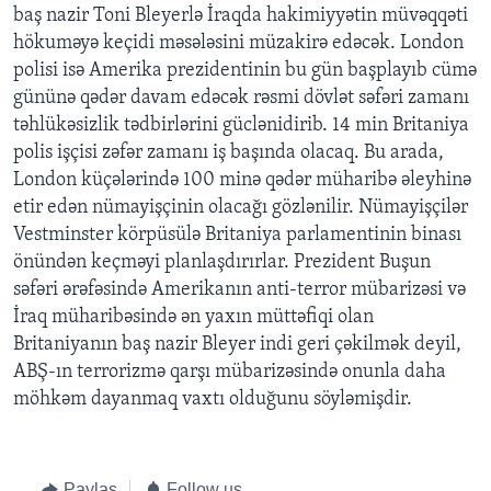
baş nazir Toni Bleyerlə İraqda hakimiyyətin müvəqqəti
hökuməyə keçidi məsələsini müzakirə edəcək. London
BIZI IZLƏYIN
polisi isə Amerika prezidentinin bu gün başplayıb cümə
gününə qədər davam edəcək rəsmi dövlət səfəri zamanı
təhlükəsizlik tədbirlərini güclənidirib. 14 min Britaniya
polis işçisi zəfər zamanı iş başında olacaq. Bu arada,
Dillər
London küçələrində 100 minə qədər müharibə əleyhinə
etir edən nümayişçinin olacağı gözlənilir. Nümayişçilər
Vestminster körpüsülə Britaniya parlamentinin binası
önündən keçməyi planlaşdırırlar. Prezident Buşun
səfəri ərəfəsində Amerikanın anti-terror mübarizəsi və
İraq müharibəsində ən yaxın müttəfiqi olan
Britaniyanın baş nazir Bleyer indi geri çəkilmək deyil,
ABŞ-ın terrorizmə qarşı mübarizəsində onunla daha
möhkəm dayanmaq vaxtı olduğunu söyləmişdir.
Paylaş
Follow us