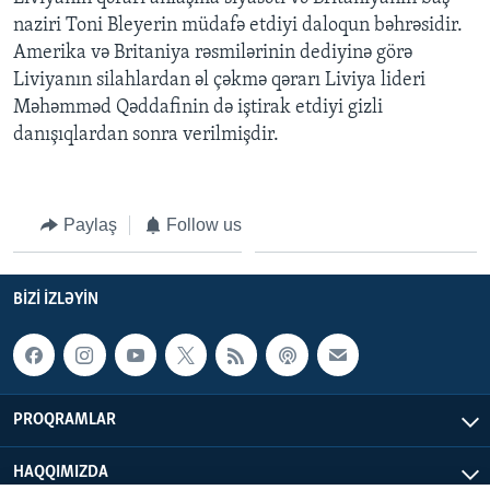
naziri Toni Bleyerin müdafə etdiyi daloqun bəhrəsidir.
Amerika və Britaniya rəsmilərinin dediyinə görə
BIZI IZLƏYIN
Liviyanın silahlardan əl çəkmə qərarı Liviya lideri
Məhəmməd Qəddafinin də iştirak etdiyi gizli
danışıqlardan sonra verilmişdir.
Dillər
Paylaş
Follow us
BIZI IZLƏYIN
PROQRAMLAR
HAQQIMIZDA