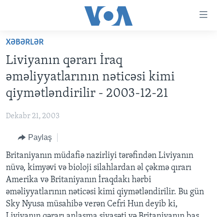
Accessibility
links
Skip
XƏBƏRLƏR
to
ANA SƏHİFƏ
Liviyanın qərarı İraq
main
PROQRAMLAR
content
əməliyyatlarının nəticəsi kimi
AZƏRBAYCAN
Skip
AMERIKA İCMALI
qiymətləndirilir - 2003-12-21
to
DÜNYA
DÜNYAYA BAXIŞ
main
Dekabr 21, 2003
ABŞ
FAKTLAR NƏ DEYIR?
UKRAYNA BÖHRANI
Navigation
Skip
Paylaş
İRAN AZƏRBAYCANI
İSRAIL-HƏMAS MÜNAQIŞƏSI
ABŞ SEÇKILƏRI 2024
to
Britaniyanın müdafiə nazirliyi tərəfindən Liviyanın
VIDEOLAR
Search
nüvə, kimyəvi və bioloji silahlardan əl çəkmə qırarı
MEDIA AZADLIĞI
Amerika və Britaniyanın İraqdakı hərbi
BAŞ MƏQALƏ
əməliyyatlarının nəticəsi kimi qiymətləndirilir. Bu gün
Sky Nyusa müsahibə verən Cefri Hun deyib ki,
Liviyanın qərarı anlaşma siyasəti və Britaniyanın baş
LEARNING ENGLISH