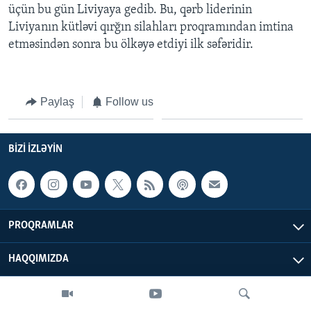
üçün bu gün Liviyaya gedib. Bu, qərb liderinin
Liviyanın kütləvi qırğın silahları proqramından imtina
BIZI IZLƏYIN
etməsindən sonra bu ölkəyə etdiyi ilk səfəridir.
Dillər
Paylaş
Follow us
BIZI IZLƏYIN
PROQRAMLAR
HAQQIMIZDA