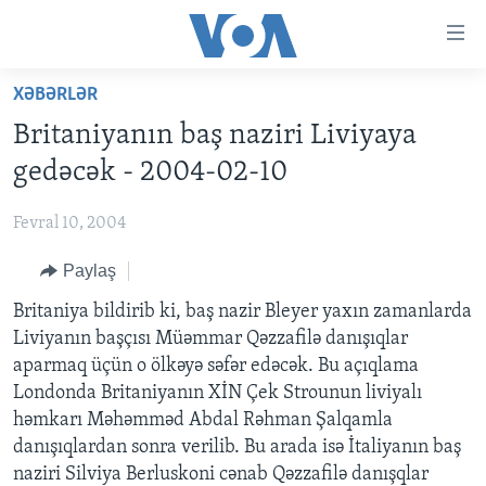
Accessibility
links
Skip
XƏBƏRLƏR
to
ANA SƏHİFƏ
Britaniyanın baş naziri Liviyaya
main
PROQRAMLAR
content
gedəcək - 2004-02-10
AZƏRBAYCAN
Skip
AMERIKA İCMALI
to
Fevral 10, 2004
DÜNYA
DÜNYAYA BAXIŞ
main
Paylaş
ABŞ
FAKTLAR NƏ DEYIR?
UKRAYNA BÖHRANI
Navigation
Skip
İRAN AZƏRBAYCANI
Britaniya bildirib ki, baş nazir Bleyer yaxın zamanlarda
İSRAIL-HƏMAS MÜNAQIŞƏSI
ABŞ SEÇKILƏRI 2024
to
Liviyanın başçısı Müəmmar Qəzzafilə danışıqlar
VIDEOLAR
Search
aparmaq üçün o ölkəyə səfər edəcək. Bu açıqlama
MEDIA AZADLIĞI
Londonda Britaniyanın XİN Çek Strounun liviyalı
həmkarı Məhəmməd Abdal Rəhman Şalqamla
BAŞ MƏQALƏ
danışıqlardan sonra verilib. Bu arada isə İtaliyanın baş
naziri Silviya Berluskoni cənab Qəzzafilə danışqlar
LEARNING ENGLISH