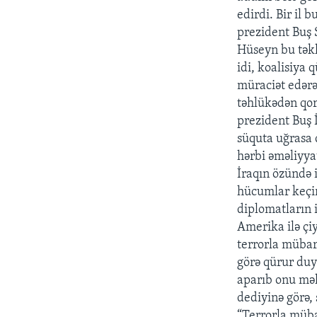
edirdi. Bir il
prezident Buş
Hüseyn bu təkl
idi, koalisiya
müraciət edərə
təhlükədən qor
prezident Buş 
süquta uğrasa 
hərbi əməliyya
İraqın özündə i
hücumlar keçi
diplomatların i
Amerika ilə çiy
terrorla mübar
görə qürur duy
aparıb onu məh
dediyinə görə,
“Terrorla mübar