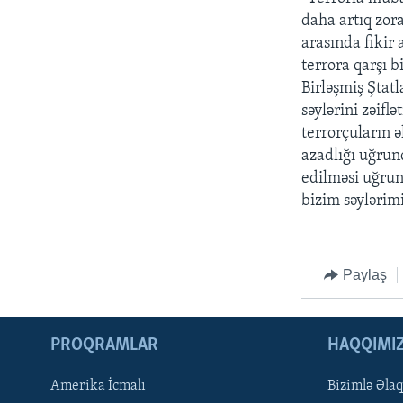
daha artıq zora
arasında fikir 
terrora qarşı b
Birləşmiş Ştat
səylərini zəifl
terrorçuların 
azadlığı uğrun
edilməsi uğru
bizim səylərim
Paylaş
PROQRAMLAR
HAQQIMI
Amerika İcmalı
Bizimlə Əla
LEARNING ENGLISH