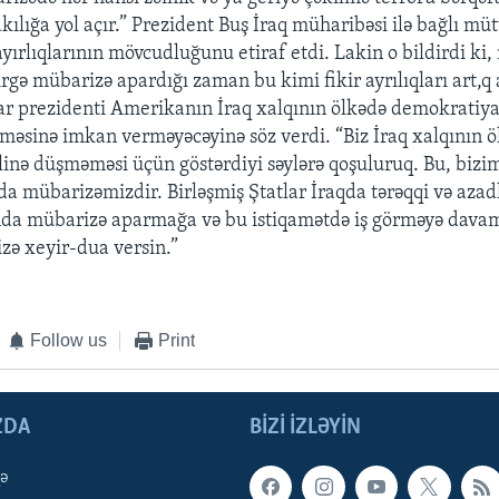
kılığa yol açır.” Prezident Buş İraq müharibəsi ilə bağlı müt
ayırlıqlarının mövcudluğunu etiraf etdi. Lakin o bildirdi ki,
irgə mübarizə apardığı zaman bu kimi fikir ayrılıqları art,q
lar prezidenti Amerikanın İraq xalqının ölkədə demokratiy
ətməsinə imkan verməyəcəyinə söz verdi. “Biz İraq xalqının 
əlinə düşməməsi üçün göstərdiyi səylərə qoşuluruq. Bu, bizi
da mübarizəmizdir. Birləşmiş Ştatlar İraqda tərəqqi və azad
nda mübarizə aparmağa və bu istiqamətdə iş görməyə davam
izə xeyir-dua versin.”
Follow us
Print
ZDA
BIZI IZLƏYIN
qə