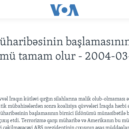
üharibəsinin başlamasını
ümü tamam olur - 2004-03
vvəl İraqın kütləvi qırğın silahlarına malik olub-olmaması 
tik mübahisələrdən sonra koalisiya qüvvələri İraqda hərbi 
müharibəsinin başlamasının birnici ildönümü münasibətilə 
çıxış etdi. Terrorizmə qarşı müharibə və Amerikanın bu mü
i çəkilməyəcəyi ABŞ prezidentinin çıxışının əsas müddəaları