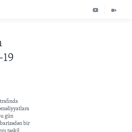
n
-19
ətrafında
əməliyyatlara
bu gün
barizədən bir
nı təşkil