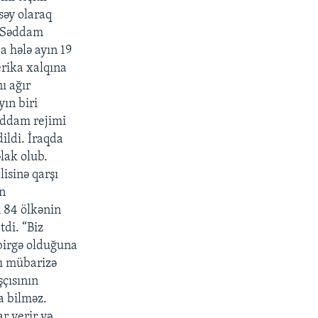
səy olaraq
. Səddam
a hələ ayın 19
rika xalqına
ı ağır
ın biri
Səddam rejimi
ildi. İraqda
lak olub.
lisinə qarşı
n
n 84 ölkənin
tdi. “Biz
birgə olduğuna
şı mübarizə
çısının
a bilməz.
r verir və