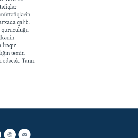
təfiqlər
 müttəfiqlərin
 arxada qalıb.
a quruculuğu
ölkənin
m İraqın
lığın təmin
 edəcək. Tanrı