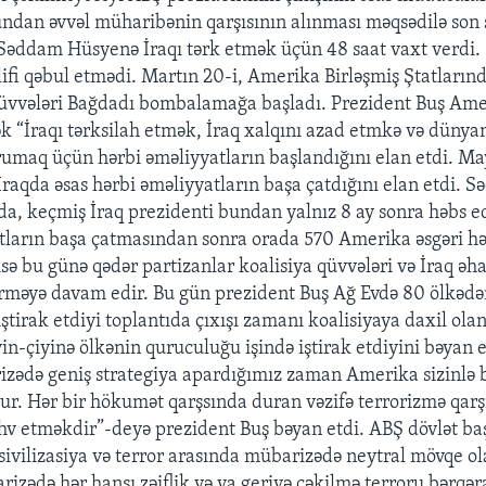
 bundan əvvəl müharibənin qarşısının alınması məqsədilə son 
 Səddam Hüsyenə İraqı tərk etmək üçün 48 saat vaxt verdi
ifi qəbul etmədi. Martın 20-i, Amerika Birləşmiş Ştatlarınd
 qüvvələri Bağdadı bombalamağa başladı. Prezident Buş Ame
k “İraqı tərksilah etmək, İraq xalqını azad etmkə və dünyan
umaq üçün hərbi əməliyyatların başlandığını elan etdi. May
İraqda əsas hərbi əməliyyatların başa çatdığını elan etdi. 
da, keçmiş İraq prezidenti bundan yalnız 8 ay sonra həbs ed
tların başa çatmasından sonra orada 570 Amerika əsgəri hə
sə bu günə qədər partizanlar koalisiya qüvvələri və İraq əha
rməyə davam edir. Bu gün prezident Buş Ağ Evdə 80 ölkədə
ştirak etdiyi toplantıda çıxışı zamanı koalisiyaya daxil ola
in-çiyinə ölkənin quruculuğu işində iştirak etdiyini bəyan e
izədə geniş strategiya apardığımız zaman Amerika sizinlə 
ur. Hər bir hökumət qarşsında duran vəzifə terrorizmə qar
v etməkdir”-deyə prezident Buş bəyan etdi. ABŞ dövlət baş
 sivilizasiya və terror arasında mübarizədə neytral mövqe ol
izədə hər hansı zəiflik və ya geriyə çəkilmə terroru bərqəra