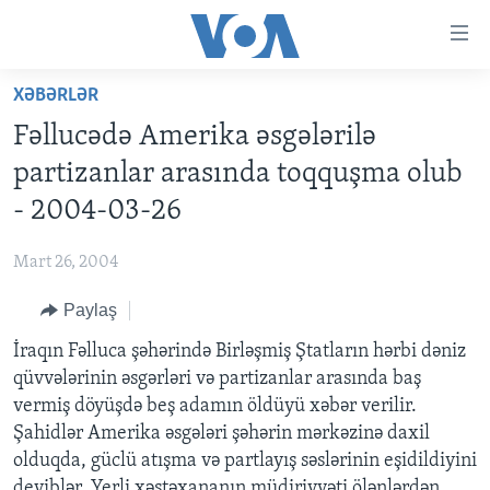
Accessibility
links
Skip
XƏBƏRLƏR
to
ANA SƏHİFƏ
Fəllucədə Amerika əsgələrilə
main
PROQRAMLAR
content
partizanlar arasında toqquşma olub
AZƏRBAYCAN
Skip
AMERIKA İCMALI
- 2004-03-26
to
DÜNYA
DÜNYAYA BAXIŞ
main
Mart 26, 2004
ABŞ
FAKTLAR NƏ DEYIR?
UKRAYNA BÖHRANI
Navigation
Skip
Paylaş
İRAN AZƏRBAYCANI
İSRAIL-HƏMAS MÜNAQIŞƏSI
ABŞ SEÇKILƏRI 2024
to
İraqın Fəlluca şəhərində Birləşmiş Ştatların hərbi dəniz
VIDEOLAR
Search
qüvvələrinin əsgərləri və partizanlar arasında baş
MEDIA AZADLIĞI
vermiş döyüşdə beş adamın öldüyü xəbər verilir.
BAŞ MƏQALƏ
Şahidlər Amerika əsgələri şəhərin mərkəzinə daxil
olduqda, güclü atışma və partlayış səslərinin eşidildiyini
deyiblər. Yerli xəstəxananın müdiriyyəti ölənlərdən
LEARNING ENGLISH