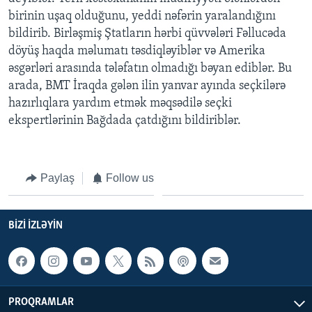
birinin uşaq olduğunu, yeddi nəfərin yaralandığını
bildirib. Birləşmiş Ştatların hərbi qüvvələri Fəllucəda
BIZI IZLƏYIN
döyüş haqda məlumatı təsdiqləyiblər və Amerika
əsgərləri arasında tələfatın olmadığı bəyan ediblər. Bu
arada, BMT İraqda gələn ilin yanvar ayında seçkilərə
Dillər
hazırlıqlara yardım etmək məqsədilə seçki
ekspertlərinin Bağdada çatdığını bildiriblər.
Paylaş
Follow us
BIZI IZLƏYIN
PROQRAMLAR