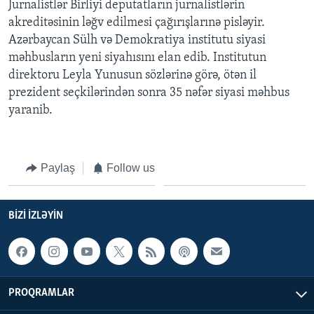
Jurnalistlər Birliyi deputatların jurnalistlərin
akreditəsinin ləğv edilmesi çağırışlarınə pisləyir.
BIZI IZLƏYIN
Azərbaycan Sülh və Demokratiya institutu siyasi
məhbusların yeni siyahısını elan edib. Institutun
direktoru Leyla Yunusun sözlərinə görə, ötən il
prezident seçkilərindən sonra 35 nəfər siyasi məhbus
Dillər
yaranib.
Paylaş
Follow us
BIZI IZLƏYIN
PROQRAMLAR