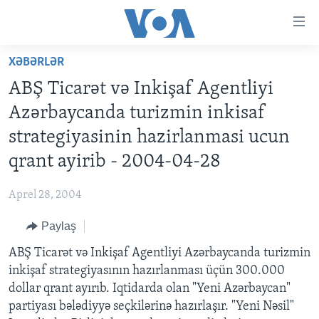
Accessibility
links
Skip
XƏBƏRLƏR
to
ANA SƏHİFƏ
ABŞ Ticarət və Inkişaf Agentliyi
main
PROQRAMLAR
content
Azərbaycanda turizmin inkisaf
AZƏRBAYCAN
Skip
AMERIKA İCMALI
strategiyasinin hazirlanmasi ucun
to
DÜNYA
DÜNYAYA BAXIŞ
qrant ayirib - 2004-04-28
main
ABŞ
FAKTLAR NƏ DEYIR?
UKRAYNA BÖHRANI
Navigation
Aprel 28, 2004
Skip
İRAN AZƏRBAYCANI
İSRAIL-HƏMAS MÜNAQIŞƏSI
ABŞ SEÇKILƏRI 2024
to
Paylaş
VIDEOLAR
Search
ABŞ Ticarət və Inkişaf Agentliyi Azərbaycanda turizmin
MEDIA AZADLIĞI
inkişaf strategiyasının hazırlanması üçün 300.000
BAŞ MƏQALƏ
dollar qrant ayırıb. Iqtidarda olan "Yeni Azərbaycan"
partiyası bələdiyyə seçkilərinə hazırlaşır. "Yeni Nəsil"
LEARNING ENGLISH